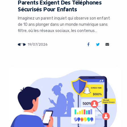
Parents Exigent Des Téléphones
Sécurisés Pour Enfants
It look
Imaginez un parent inquiet qui observe son enfant
de 10 ans plonger dans un monde numérique sans
filtre, où les réseaux sociaux, les contenus
inappropriés et les inconnus en ligne deviennent
une menace quotidienne. Face à cette réalité
19/07/2026
grandissante, de nombreuses familles recherchent
activement des alternatives plus sûres aux
smartphones traditionnels. Ce besoin urgent a […]