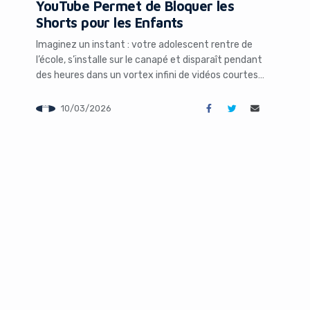
YouTube Permet de Bloquer les
Shorts pour les Enfants
blocker!
Imaginez un instant : votre adolescent rentre de
l’école, s’installe sur le canapé et disparaît pendant
des heures dans un vortex infini de vidéos courtes,
drôles, virales, parfois éducatives mais souvent
purement addictives. Ce scénario est devenu le
10/03/2026
quotidien de millions de familles. En janvier 2026,
YouTube a décidé de réagir en lançant une
fonctionnalité […]