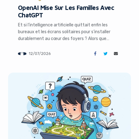
OpenAI Mise Sur Les Familles Avec
ChatGPT
s like you're using an ad-
Et si l’intelligence artificielle quittait enfin les
bureaux et les écrans solitaires pour s’installer
durablement au cœur des foyers ? Alors que
ChatGPT a révolutionné notre manière de travailler
et d’apprendre, OpenAI semble prête à franchir une
12/07/2026
nouvelle étape majeure en s’adressant
directement aux familles, aux parents et même
aux seniors. Cette évolution stratégique pourrait
Yes, I will turn off Ad-Blocker
No Thanks
[…]