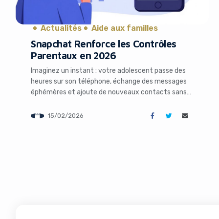
Actualités
Aide aux familles
Snapchat Renforce les Contrôles
Parentaux en 2026
Imaginez un instant : votre adolescent passe des
heures sur son téléphone, échange des messages
éphémères et ajoute de nouveaux contacts sans
que vous sachiez vraiment qui se cache derrière
ces pseudos colorés. Cette scène, quotidienne pour
15/02/2026
des millions de familles, inquiète de plus en plus de
parents à l’ère des réseaux sociaux ultra-
engageants. Justement, […]