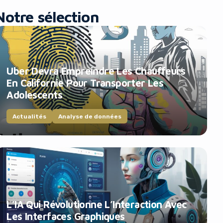
Notre sélection
Uber Devra Empreindre Les Chauffeurs
En Californie Pour Transporter Les
Adolescents
Actualités
Analyse de données
L’IA Qui Révolutionne L’Interaction Avec
Les Interfaces Graphiques