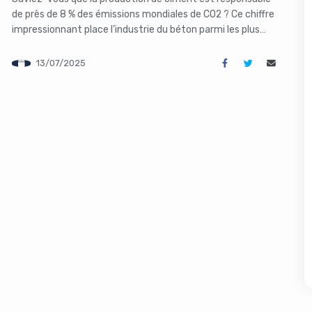
de près de 8 % des émissions mondiales de CO2 ? Ce chiffre
impressionnant place l’industrie du béton parmi les plus
polluantes au monde, juste derrière les secteurs de l’énergie
et des transports. Pourtant, une startup basée à Golden,
13/07/2025
dans le Colorado, ambitionne de renverser la donne. […]
s like you're using an ad-
Yes, I will turn off Ad-Blocker
No Thanks