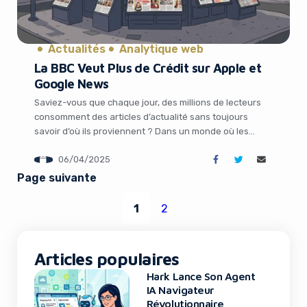
Actualités
Analytique web
La BBC Veut Plus de Crédit sur Apple et
Google News
Saviez-vous que chaque jour, des millions de lecteurs
consomment des articles d’actualité sans toujours
savoir d’où ils proviennent ? Dans un monde où les
agrégateurs comme Apple News et Google News
06/04/2025
dominent la diffusion de l’information, une question
cruciale se pose : qui reçoit vraiment le crédit pour le
Page suivante
contenu ? La British Broadcasting Corporation, […]
1
2
Articles populaires
Hark Lance Son Agent
IA Navigateur
Révolutionnaire