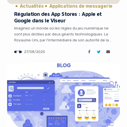
Actualités
Applications de messagerie
Régulation des App Stores : Apple et
Google dans le Viseur
Imaginez un monde où les règles du jeu numérique ne
sont plus dictées par deux géants technologiques. Le
Royaume-Uni, par l’intermédiaire de son autorité de la
concurrence, la Competition and Markets Authority
27/08/2025
(CMA), a décidé de s’attaquer aux pratiques d’Apple et
de Google dans leurs écosystèmes mobiles. Cette
initiative, annoncée en juillet 2025, pourrait redéfinir […]
It looks like you're
using an ad-blocker!