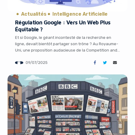
Actualités
Intelligence Artificielle
Régulation Google : Vers Un Web Plus
Équitable ?
Et si Google, le géant incontesté de la recherche en
Yes, I will turn off Ad-Blocker
ligne, devait bientôt partager son trône ? Au Royaume-
Uni, une proposition audacieuse de la Competition and
Markets Authority (CMA) pourrait bouleverser la
No Thanks
09/07/2025
manière dont nous utilisons les moteurs de recherche.
Avec plus de 90 % des recherches en ligne effectuées
via Google au Royaume-Uni, l’idée […]