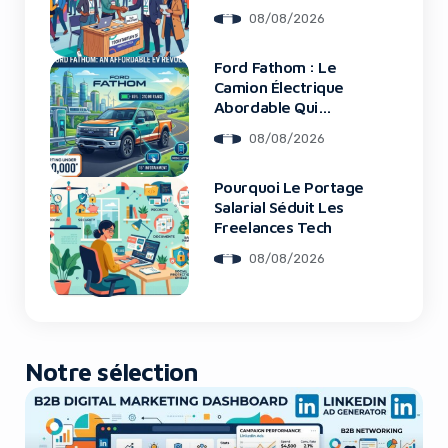
Cœur De L’Innovation
08/08/2026
Ford Fathom : Le
Yes, I will turn off Ad-Blocker
Camion Électrique
Abordable Qui
Bouleverse Le
No Thanks
08/08/2026
Marché
Pourquoi Le Portage
Salarial Séduit Les
Freelances Tech
08/08/2026
Notre sélection