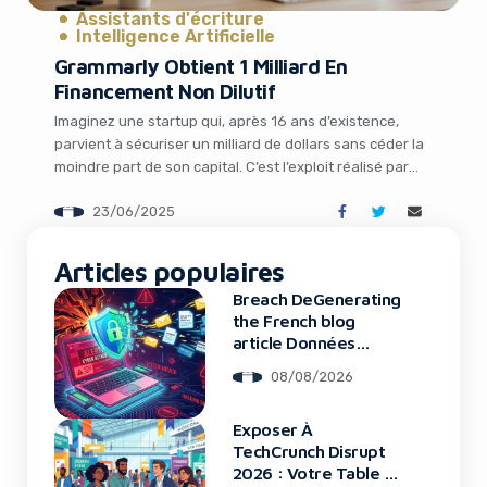
Assistants d'écriture
Intelligence Artificielle
Grammarly Obtient 1 Milliard En
Financement Non Dilutif
Imaginez une startup qui, après 16 ans d’existence,
parvient à sécuriser un milliard de dollars sans céder la
moindre part de son capital. C’est l’exploit réalisé par
Grammarly, l’assistant d’écriture bien connu, grâce à un
23/06/2025
partenariat audacieux avec General Catalyst. Ce
It looks like you're
financement, qualifié de non dilutif, marque une
nouvelle ère pour les entreprises technologiques à […]
Articles populaires
using an ad-blocker!
Breach DeGenerating
the French blog
article Données
Framework : Tous
08/08/2026
Les Clients Touchés
Exposer À
TechCrunch Disrupt
2026 : Votre Table Au