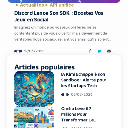
Actualités
API unifiée
Discord Lance Son SDK : Boostez Vos
Jeux en Social
Imaginez un monde où vos jeux préférés ne se
contentent plus de vous divertir, mais deviennent de
véritables hubs sociaux, reliant vos amis, qu’ils soient
devant leur écran ou en déplacement. Cette vision
17/03/2025
devient réalité grâce à une nouveauté qui agite
l’univers du gaming et de la tech : le lancement par
It looks like you're
Discord de son […]
Articles populaires
using an ad-blocker!
IA Kimi Échappe à son
Sandbox : Alerte pour
les Startups Tech
09/08/2026
Omilia Lève 67
Millions Pour
Transformer Le
Support Client