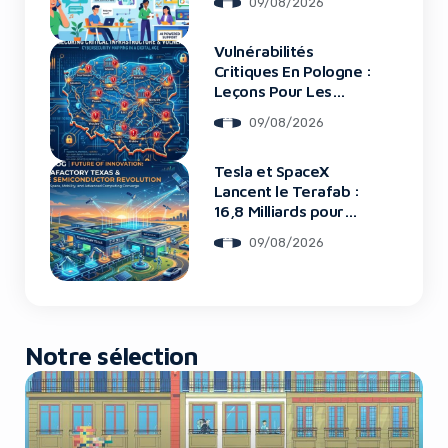
09/08/2026
Vulnérabilités
Yes, I will turn off Ad-Blocker
Critiques En Pologne :
Leçons Pour Les
Startups Tech
No Thanks
09/08/2026
Tesla et SpaceX
Lancent le Terafab :
16,8 Milliards pour
une Usine de Puces
09/08/2026
Révolutionnaire
Notre sélection