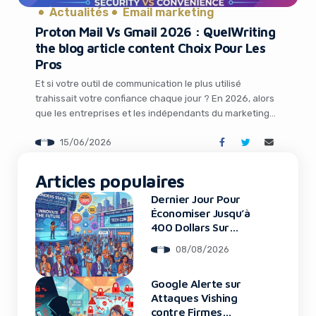
Actualités
Email marketing
Proton Mail Vs Gmail 2026 : QuelWriting
the blog article content Choix Pour Les
Pros
Et si votre outil de communication le plus utilisé
trahissait votre confiance chaque jour ? En 2026, alors
que les entreprises et les indépendants du marketing
digital placent la souveraineté des données au cœur de
15/06/2026
leur stratégie, le choix entre Proton Mail et Gmail
It looks like you're
devient bien plus qu’une simple préférence technique. Il
s’agit d’une décision […]
Articles populaires
using an ad-blocker!
Dernier Jour Pour
Économiser Jusqu’à
400 Dollars Sur
TechCrunch Disrupt
08/08/2026
2026
Google Alerte sur
Attaques Vishing
contre Firmes