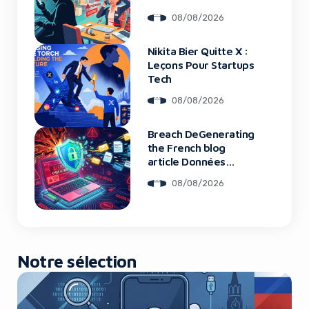
Financières
08/08/2026
Nikita Bier Quitte X :
Yes, I will turn off Ad-Blocker
Leçons Pour Startups
Tech
No Thanks
08/08/2026
Breach DeGenerating
the French blog
article Données
Framework : Tous
08/08/2026
Les Clients Touchés
Notre sélection