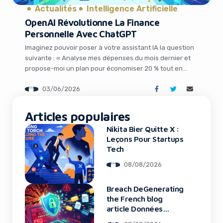
Actualités
Intelligence Artificielle
OpenAI Révolutionne La Finance
Personnelle Avec ChatGPT
Imaginez pouvoir poser à votre assistant IA la question
suivante : « Analyse mes dépenses du mois dernier et
propose-moi un plan pour économiser 20 % tout en
préparant l’achat de ma maison dans trois ans ». Ce
03/06/2026
n’est plus de la science-fiction. OpenAI vient de franchir
un cap majeur en intégrant des fonctionnalités de […]
It looks like you're
Articles populaires
using an ad-blocker!
Nikita Bier Quitte X :
Leçons Pour Startups
Tech
08/08/2026
Breach DeGenerating
the French blog
article Données
Framework : Tous