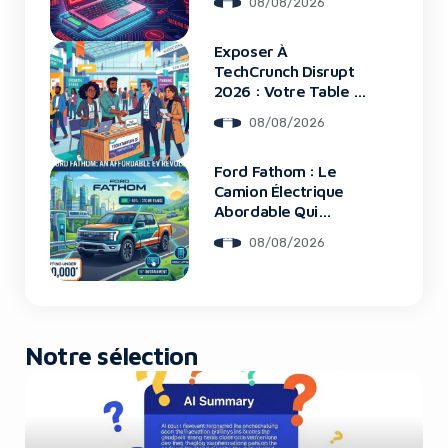
08/08/2026
Les Clients Touchés
Exposer À
Yes, I will turn off Ad-Blocker
TechCrunch Disrupt
2026 : Votre Table Au
Cœur De L’Innovation
No Thanks
08/08/2026
Ford Fathom : Le
Camion Électrique
Abordable Qui
Bouleverse Le
08/08/2026
Marché
Notre sélection