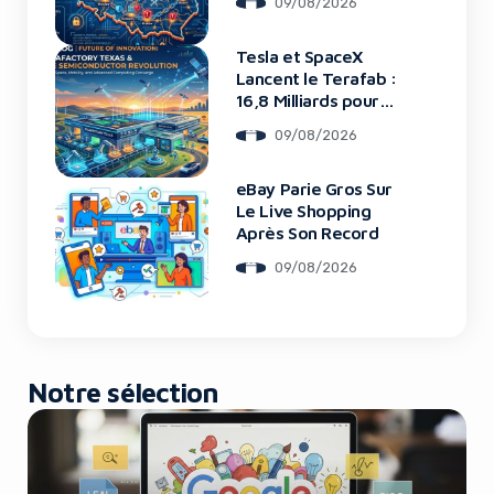
09/08/2026
Tesla et SpaceX
Yes, I will turn off Ad-Blocker
Lancent le Terafab :
16,8 Milliards pour
une Usine de Puces
No Thanks
09/08/2026
Révolutionnaire
eBay Parie Gros Sur
Le Live Shopping
Après Son Record
09/08/2026
Notre sélection