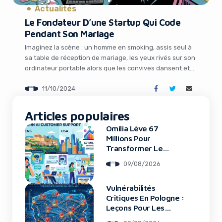
Actualités
Le Fondateur D’une Startup Qui Code
Pendant Son Mariage
Imaginez la scène : un homme en smoking, assis seul à
sa table de réception de mariage, les yeux rivés sur son
ordinateur portable alors que les convives dansent et
s’amusent joyeusement autour de lui. Non, ce n’est pas
11/10/2024
un invité antisocial ou un DJ en pause – c’est le marié
lui-même, Casey Mackrell, cofondateur […]
It looks like you're
Articles populaires
using an ad-blocker!
Omilia Lève 67
Millions Pour
Transformer Le
Support Client
09/08/2026
Vulnérabilités
Critiques En Pologne :
Leçons Pour Les
Startups Tech