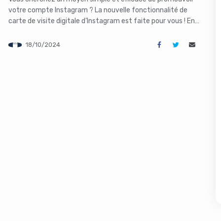
votre compte Instagram ? La nouvelle fonctionnalité de
carte de visite digitale d’Instagram est faite pour vous ! En
quelques clics, créez une carte recto-verso qui met en
avant votre profil, votre bio et vos liens importants.
18/10/2024
Partagez-la ensuite facilement où vous le souhaitez pour
booster […]
s like you're using an ad-
Yes, I will turn off Ad-Blocker
No Thanks