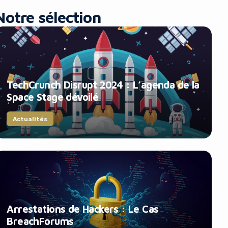
Notre sélection
TechCrunch Disrupt 2024 : L’agenda de la
Space Stage dévoilé
Actualités
Arrestations de Hackers : Le Cas
BreachForums