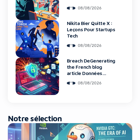
Financières
08/08/2026
Nikita Bier Quitte X :
Yes, I will turn off Ad-Blocker
Leçons Pour Startups
Tech
No Thanks
08/08/2026
Breach DeGenerating
the French blog
article Données
Framework : Tous
08/08/2026
Les Clients Touchés
Notre sélection