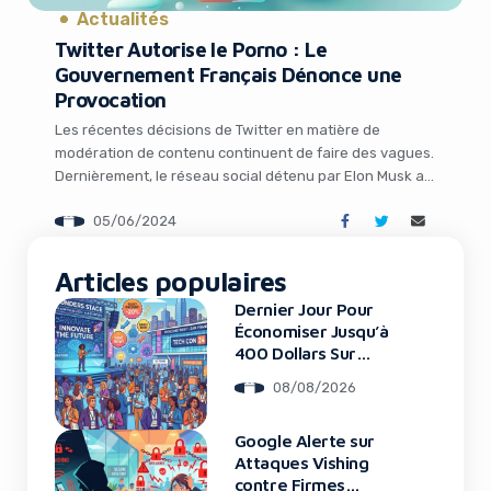
Actualités
Twitter Autorise le Porno : Le
Gouvernement Français Dénonce une
Provocation
Les récentes décisions de Twitter en matière de
modération de contenu continuent de faire des vagues.
Dernièrement, le réseau social détenu par Elon Musk a
mis à jour son règlement en autorisant officiellement les
05/06/2024
utilisateurs à partager du contenu pornographique,
It looks like you're
suscitant l’indignation du gouvernement français qui
dénonce une « provocation ». Twitter embrasse le
Articles populaires
using an ad-blocker!
porno, la France […]
Dernier Jour Pour
Économiser Jusqu’à
400 Dollars Sur
TechCrunch Disrupt
08/08/2026
2026
Google Alerte sur
Attaques Vishing
contre Firmes