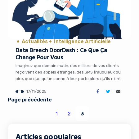
Actualités
Intelligence Artificielle
Data Breach DoorDash : Ce Que Ça
Change Pour Vous
Imaginez que demain matin, des milliers de vos clients
reçoivent des appels étranges, des SMS frauduleux ou
pire, que quelqu’un sonne à leur porte alors qu’ils n’ont
rien commandé. C’est exactement le scénario
17/11/2025
cauchemardesque que vient de vivre DoorDash, le
géant américain de la livraison de repas, après une fuite
Page précédente
massive de données personnelles. Et […]
1
2
3
Articles populaires