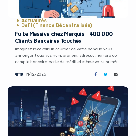
Actualités
DeFi (Finance Décentralisée)
Fuite Massive chez Marquis : 400 000
Clients Bancaires Touchés
Imaginez recevoir un courrier de votre banque vous
annonçant que vos nom, prénom, adresse, numéro de
compte bancaire, carte de crédit et même votre numéro
de sécurité sociale circulent probablement déjà sur le
11/12/2025
dark web. C’est exactement ce qui arrive en ce moment
à plus de 400 000 Américains après l’attaque
ransomware subie par la […]
It looks like you're
using an ad-blocker!