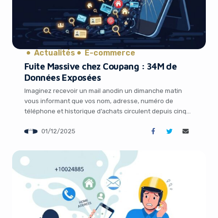
Actualités
E-commerce
Fuite Massive chez Coupang : 34M de
Données Exposées
Yes, I will turn off Ad-Blocker
Imaginez recevoir un mail anodin un dimanche matin
vous informant que vos nom, adresse, numéro de
No Thanks
téléphone et historique d’achats circulent depuis cinq
mois sur des serveurs étrangers. C’est exactement ce
01/12/2025
qui est arrivé à près de 34 millions de clients coréens de
Coupang, le « Amazon coréen ». Une brèche d’une
ampleur colossale qui […]