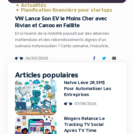
Actualités
Planification financière pour startups
VW Lance Son EV le Moins Cher avec
Rivian et Canoo en Faillite
Et si l’avenir de la mobilité passait par des alliances
inattendues et des rebondissements dignes d’un
scénario hollywoodien ? Cette semaine, l’industrie
automobile a été secouée par deux annonces majeures
06/03/2025
: Volkswagen dévoile son véhicule électrique (EV) le
It looks like you're
plus abordable à ce jour, l’ID EVERY1, boosté par la
technologie Rivian, tandis que Canoo, startup en […]
Articles populaires
using an ad-blocker!
Naïve Lève 28,5M$
Pour Automatiser Les
Entreprises
07/08/2026
Bingers Relance Le
Tracking TV Social
Après TV Time