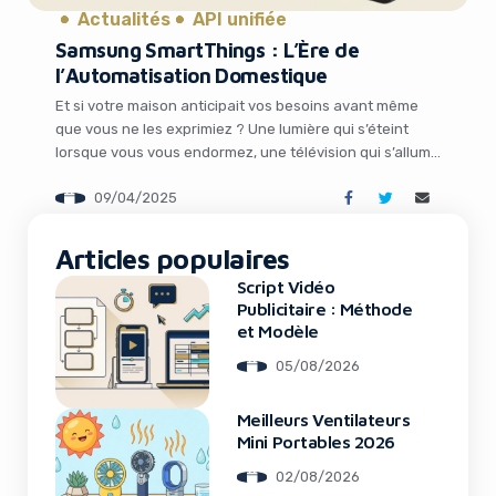
Actualités
API unifiée
Samsung SmartThings : L’Ère de
l’Automatisation Domestique
Et si votre maison anticipait vos besoins avant même
que vous ne les exprimiez ? Une lumière qui s’éteint
lorsque vous vous endormez, une télévision qui s’allume
sur votre chaîne préférée au réveil, ou encore des
09/04/2025
appareils qui s’harmonisent avec votre rythme de vie…
Ce rêve devient réalité grâce à la dernière mise à jour
It looks like you're
[…]
Articles populaires
using an ad-blocker!
Script Vidéo
Publicitaire : Méthode
et Modèle
05/08/2026
Meilleurs Ventilateurs
Mini Portables 2026
02/08/2026