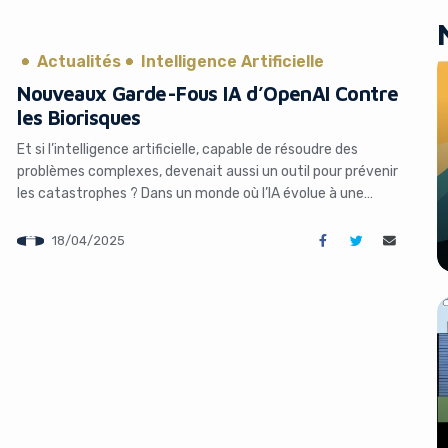
Actualités
Intelligence Artificielle
Nouveaux Garde-Fous IA d’OpenAI Contre
les Biorisques
Et si l’intelligence artificielle, capable de résoudre des
problèmes complexes, devenait aussi un outil pour prévenir
les catastrophes ? Dans un monde où l’IA évolue à une
vitesse fulgurante, des entreprises comme OpenAI
redéfinissent les standards de sécurité pour éviter que leurs
18/04/2025
technologies ne tombent entre de mauvaises mains. Leur
dernier coup d’éclat ? Un […]