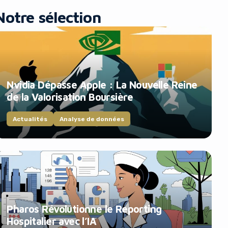
Notre sélection
Nvidia Dépasse Apple : La Nouvelle Reine
de la Valorisation Boursière
Actualités
Analyse de données
Pharos Révolutionne le Reporting
Hospitalier avec l’IA