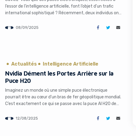
l’essor de l’intelligence artificielle, font l’objet d’un trafic
international sophistiqué ? Récemment, deux individus ont
été arrêtés en Californie pour avoir tenté d’exporter
illégalement des puces IA de pointe vers la Chine. Cet
08/09/2025
incident, rapporté par le TechCrunch, met en lumière les
tensions croissantes autour des technologies avancées […]
s like you're using an ad-
Actualités
Intelligence Artificielle
Nvidia Dément les Portes Arrière sur la
Puce H20
Imaginez un monde où une simple puce électronique
pourrait être au cœur d’un bras de fer géopolitique mondial.
Yes, I will turn off Ad-Blocker
No Thanks
C’est exactement ce qui se passe avec la puce AI H20 de
Nvidia, un géant technologique qui fait face à des
accusations de « portes arrière » dans ses produits destinés
12/08/2025
à la Chine. Cette controverse soulève […]