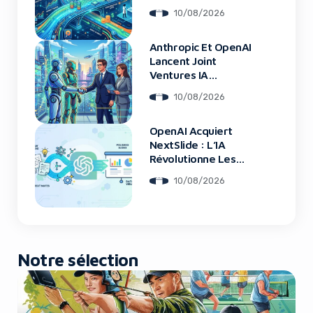
Physiques
10/08/2026
Anthropic Et OpenAI
Yes, I will turn off Ad-Blocker
Lancent Joint
Ventures IA
Entreprise
No Thanks
10/08/2026
OpenAI Acquiert
NextSlide : L’IA
Révolutionne Les
Présentations
10/08/2026
Notre sélection