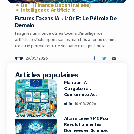
DeFi (Finance Décentralisée)
Intelligence Artificielle
Futures Tokens IA : L’Or Et Le Pétrole De
Demain
Imaginez un monde où les tokens d’intelligence
artificielle s’échangent sur les marchés à terme comme
l’or ou le pétrole brut. Ce scénario n’est plus de la
science-fiction : en mai 2026, la Shanghai Futures
29/05/2026
Exchange travaille activement sur un marché de dérivés
It looks like you're
dédié aux tokens IA, tandis que des géants comme le
CME Group et […]
Articles populaires
using an ad-blocker!
Mention IA
Obligatoire :
Conformité Au
Règlement Européen
10/08/2026
Altara Lève 7M$ Pour
Révolutionner les
Données en Sciences