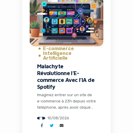
l’Université de Cambridge qui
pourrait bien bouleverser
l’industrie de la réfrigération
telle que nous la connaissons
depuis plus d’un siècle. Dans un
monde où […]
E-commerce
Intelligence
Artificielle
Malachyte
Révolutionne l’E-
commerce Avec l’IA de
Spotify
Imaginez entrer sur un site de
e-commerce à 23h depuis votre
téléphone, après avoir cliqué
sur un lien dans un email
10/08/2026
promotionnel. Au lieu du
catalogue générique habituel,
les produits qui s’affichent