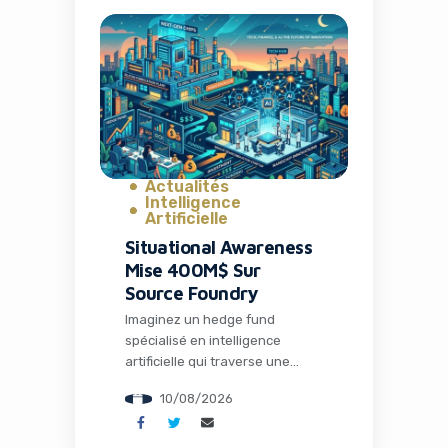
correspondent exactement à
votre besoin immédiat : des
articles pratiques, robustes,
adaptés à une utilisation
professionnelle. Pas de
recommandations basées sur
vos achats […]
Actualités
Intelligence
Artificielle
Situational Awareness
Mise 400M$ Sur
Source Foundry
Imaginez un hedge fund
spécialisé en intelligence
artificielle qui traverse une
période tumultueuse, obligé de
10/08/2026
céder une grande partie de son
portefeuille public, et qui décide
pourtant de placer 400 millions