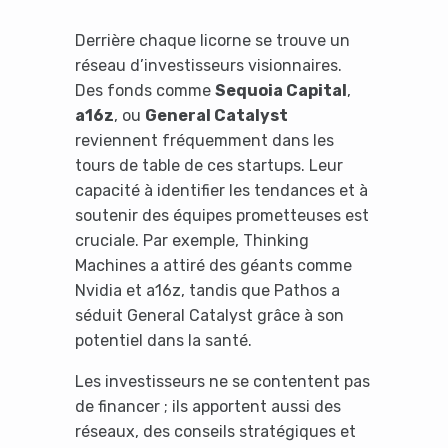
Derrière chaque licorne se trouve un
réseau d’investisseurs visionnaires.
Des fonds comme
Sequoia Capital
,
a16z
, ou
General Catalyst
reviennent fréquemment dans les
tours de table de ces startups. Leur
capacité à identifier les tendances et à
It looks like you're
soutenir des équipes prometteuses est
using an ad-blocker!
cruciale. Par exemple, Thinking
Machines a attiré des géants comme
Nvidia et a16z, tandis que Pathos a
séduit General Catalyst grâce à son
potentiel dans la santé.
Les investisseurs ne se contentent pas
de financer ; ils apportent aussi des
réseaux, des conseils stratégiques et