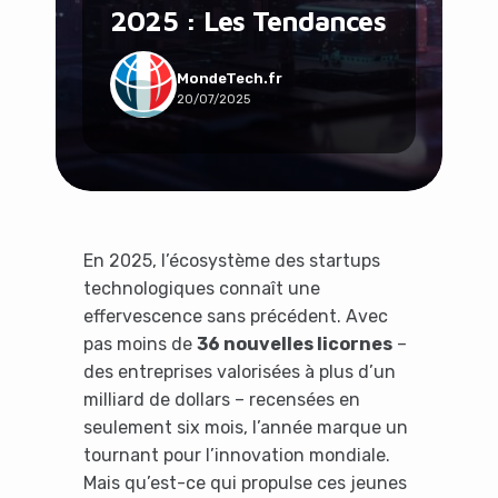
2025 : Les Tendances
Social & Communauté
Tech & Développement
Travail & Productivité
MondeTech.fr
20/07/2025
Voyage
En 2025, l’écosystème des startups
technologiques connaît une
effervescence sans précédent. Avec
pas moins de
36 nouvelles licornes
–
des entreprises valorisées à plus d’un
milliard de dollars – recensées en
seulement six mois, l’année marque un
tournant pour l’innovation mondiale.
Mais qu’est-ce qui propulse ces jeunes