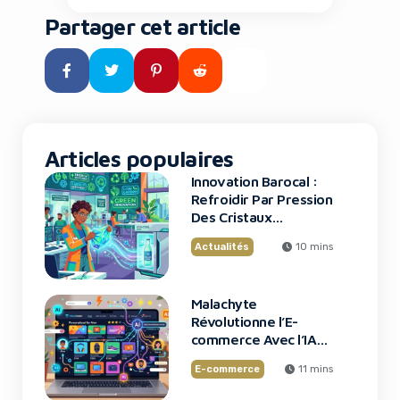
de dollars dans une jeune
Partager cet article
startup prometteuse dans le
domaine des semi-
conducteurs. C’est exactement
ce qui vient de se produire avec
Situational Awareness et […]
Articles populaires
Innovation Barocal :
Refroidir Par Pression
Des Cristaux
Plastiques
Actualités
10 mins
Malachyte
Révolutionne l’E-
commerce Avec l’IA
de Spotify
E-commerce
11 mins