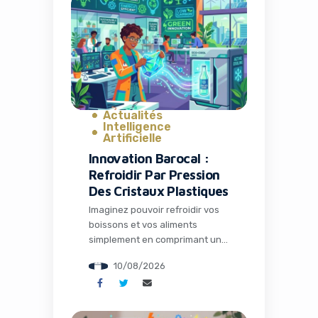
Actualités
Intelligence
Artificielle
Innovation Barocal :
Refroidir Par Pression
Des Cristaux Plastiques
Imaginez pouvoir refroidir vos
boissons et vos aliments
simplement en comprimant un
matériau solide, sans gaz
10/08/2026
nocifs ni compresseurs
bruyants. C’est exactement ce
que propose Barocal, une
startup britannique issue de