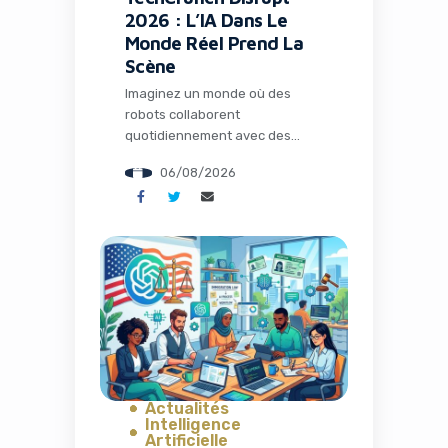
2026 : L’IA Dans Le
Monde Réel Prend La
Scène
Imaginez un monde où des
robots collaborent
quotidiennement avec des
humains dans les usines, où
06/08/2026
l’intelligence artificielle opère
loin de tout cloud dans des
environnements extrêmes, et
où des espèces éteintes depuis
des millénaires pourraient
fouler à nouveau notre planète
grâce à la biologie de synthèse.
Ce n’est plus de la science-
fiction : c’est le […]
Actualités
Intelligence
Artificielle