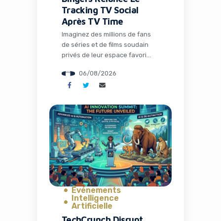
Tracking TV Social
Après TV Time
Imaginez des millions de fans
de séries et de films soudain
privés de leur espace favori
pour discuter théories,
06/08/2026
partager memes et suivre leurs
visionnages en communauté.
C’est exactement ce qui s’est
passé avec la fermeture de TV
Time, une application culte qui
avait conquis plus de 26
millions d’installations. Mais
l’histoire ne s’arrête pas […]
Événements
Intelligence
Artificielle
TechCrunch Disrupt