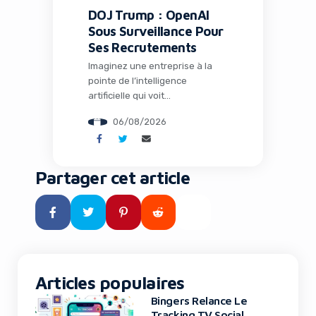
DOJ Trump : OpenAI
Sous Surveillance Pour
Ses Recrutements
Imaginez une entreprise à la
pointe de l’intelligence
artificielle qui voit
soudainement ses pratiques de
06/08/2026
recrutement scrutées au plus
haut niveau par le
gouvernement américain. C’est
exactement ce qui arrive à
Partager cet article
OpenAI en ce mois d’août 2026.
Le Department of Justice (DOJ)
sous l’administration Trump a
annoncé une surveillance de
trois ans sur les processus […]
Articles populaires
Bingers Relance Le
Tracking TV Social