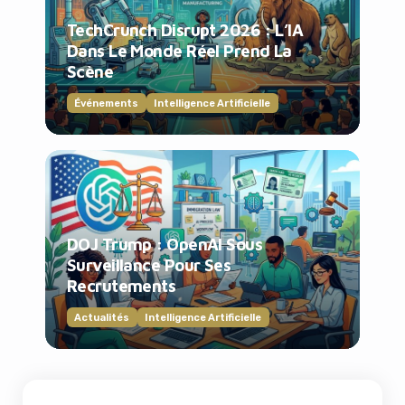
TechCrunch Disrupt 2026 : L’IA
Dans Le Monde Réel Prend La
Scène
Événements
Intelligence Artificielle
DOJ Trump : OpenAI Sous
Surveillance Pour Ses
Recrutements
Actualités
Intelligence Artificielle