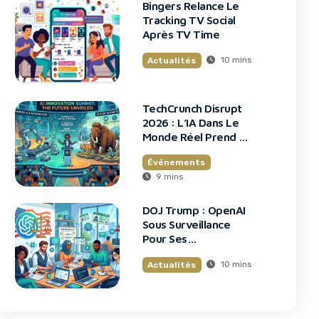
Bingers Relance Le
Tracking TV Social
Après TV Time
10 mins
Actualités
TechCrunch Disrupt
2026 : L’IA Dans Le
Monde Réel Prend La
Scène
Événements
9 mins
DOJ Trump : OpenAI
Sous Surveillance
Pour Ses
Recrutements
10 mins
Actualités