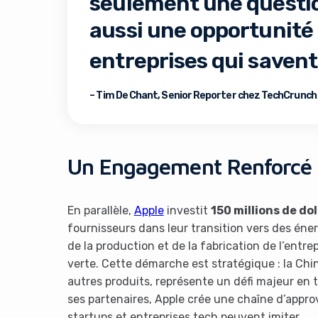
seulement une question
aussi une opportunité
entreprises qui savent
– Tim De Chant, Senior Reporter chez TechCrunch
It look
Un Engagement Renforcé 
En parallèle,
Apple
investit
150 millions de dol
fournisseurs dans leur transition vers des éne
de la production et de la fabrication de l’entr
verte. Cette démarche est stratégique : la Chin
autres produits, représente un défi majeur en
ses partenaires, Apple crée une chaîne d’appr
startups et entreprises tech peuvent imiter.