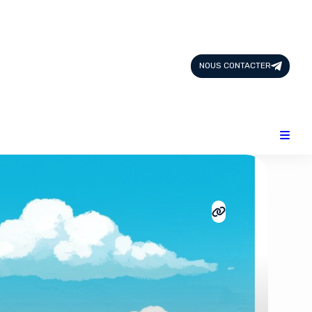
Page d'Accueil
Tous les Articles
NOUS CONTACTER
Nous Contacter
Catégories
Add-ons
Design & Créativité
E-commerce
Famille
Finance
Intelligence Artificielle
Lifestyle
Marketing & Ventes
Plateformes
Produits physiques