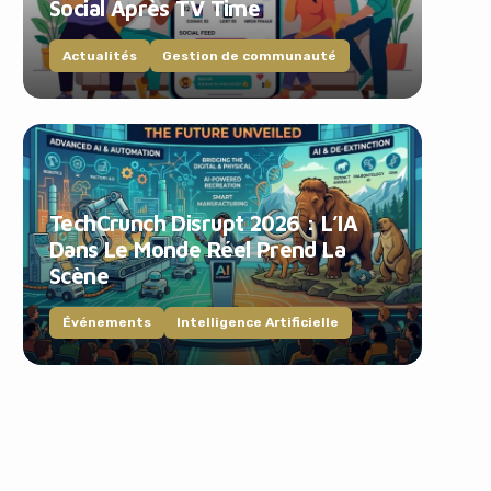
Social Après TV Time
Actualités
Gestion de communauté
TechCrunch Disrupt 2026 : L’IA
Dans Le Monde Réel Prend La
Scène
Événements
Intelligence Artificielle