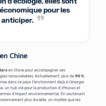
 d’écologie, elles sont
 économique pour les
 anticiper.
s like you're using an ad-
en Chine
lars
en Chine pour accompagner ses
rgies renouvelables. Actuellement, plus de
90 %
eprise dans ce pays fonctionnent déjà à l’énergie
e, un hub clé pour la production d’
iPhones
et
 termes d’impact environnemental. En soutenant
Yes, I will turn off Ad-Blocker
No Thanks
ovisionnement plus durable, un modèle que les