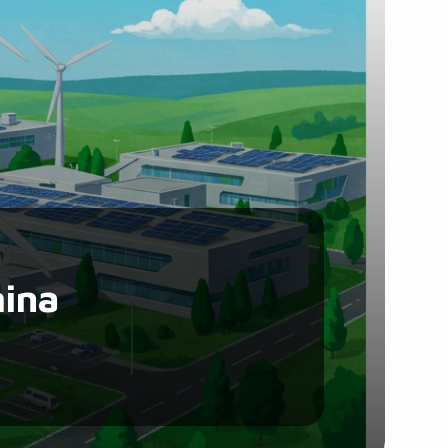
Santé et Forme
Social & Communauté
Tech & Développement
Travail & Productivité
Voyage
hina