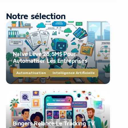
Notre sélection
Naïve Lève 28,5M$ Pour
blocker!
Automatiser Les Entreprises
Automatisation
Intelligence Artificielle
Bingers Relance Le Tracking TV