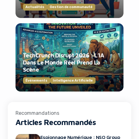
Actualités
Gestion de communauté
TechCrunch Disrupt 2026 : L’IA
Dans Le Monde Réel Prend La
Scène
Événements
Intelligence Artificielle
Recommandations
Articles Recommandés
Espionnage Numérique : NSO Group