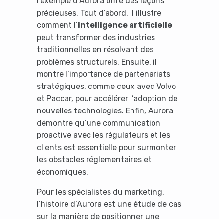
l’exemple d’Aurora offre des leçons
précieuses. Tout d’abord, il illustre
comment l’
intelligence artificielle
peut transformer des industries
traditionnelles en résolvant des
problèmes structurels. Ensuite, il
montre l’importance de partenariats
stratégiques, comme ceux avec Volvo
et Paccar, pour accélérer l’adoption de
nouvelles technologies. Enfin, Aurora
démontre qu’une communication
It looks like you're
proactive avec les régulateurs et les
clients est essentielle pour surmonter
using an ad-blocker!
les obstacles réglementaires et
économiques.
Pour les spécialistes du marketing,
l’histoire d’Aurora est une étude de cas
sur la manière de positionner une