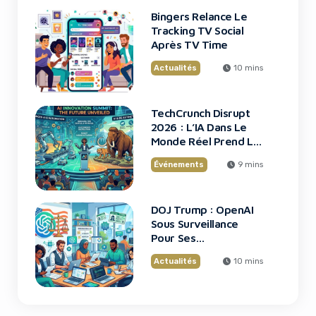
Bingers Relance Le
Tracking TV Social
Après TV Time
Actualités
10 mins
TechCrunch Disrupt
2026 : L’IA Dans Le
Monde Réel Prend La
Scène
Événements
9 mins
DOJ Trump : OpenAI
Sous Surveillance
Pour Ses
Recrutements
Actualités
10 mins