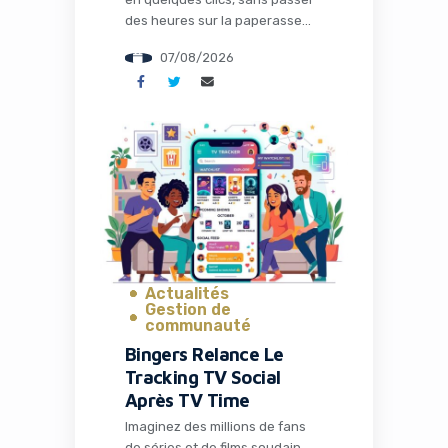
des heures sur la paperasse
administrative, la configuration
07/08/2026
des outils ou la recherche de
solutions techniques. C’est
précisément ce que propose
Naïve, une startup qui vient de
lever 28,5 millions de dollars
pour transformer radicalement
la façon dont les entrepreneurs
et les développeurs lancent et
gèrent […]
Actualités
Gestion de
communauté
Bingers Relance Le
Tracking TV Social
Après TV Time
Imaginez des millions de fans
de séries et de films soudain