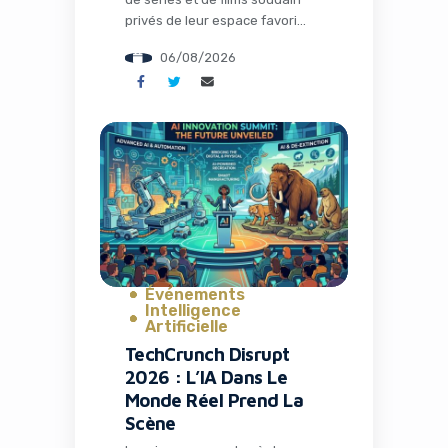
privés de leur espace favori
pour discuter théories,
06/08/2026
partager memes et suivre leurs
visionnages en communauté.
C’est exactement ce qui s’est
passé avec la fermeture de TV
Time, une application culte qui
avait conquis plus de 26
millions d’installations. Mais
l’histoire ne s’arrête pas […]
Événements
Intelligence
Artificielle
TechCrunch Disrupt
2026 : L’IA Dans Le
Monde Réel Prend La
Scène