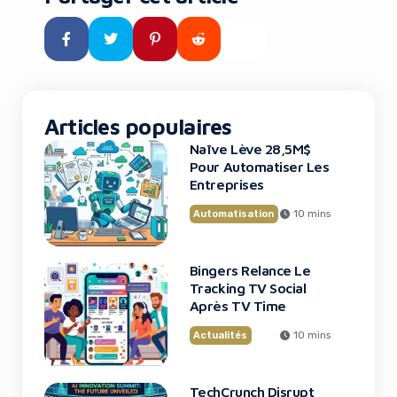
des millénaires pourraient
fouler à nouveau notre planète
grâce à la biologie de synthèse.
Ce n’est plus de la science-
fiction : c’est le […]
Articles populaires
Naïve Lève 28,5M$
Pour Automatiser Les
Entreprises
Automatisation
10 mins
Bingers Relance Le
Tracking TV Social
Après TV Time
Actualités
10 mins
TechCrunch Disrupt