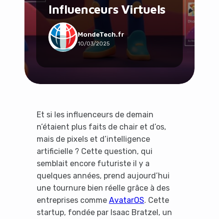
Influenceurs Virtuels
Social & Communauté
Tech & Développement
Travail & Productivité
MondeTech.fr
10/03/2025
Voyage
Et si les influenceurs de demain
n’étaient plus faits de chair et d’os,
mais de pixels et d’intelligence
artificielle ? Cette question, qui
semblait encore futuriste il y a
quelques années, prend aujourd’hui
une tournure bien réelle grâce à des
entreprises comme
AvatarOS
. Cette
startup, fondée par Isaac Bratzel, un