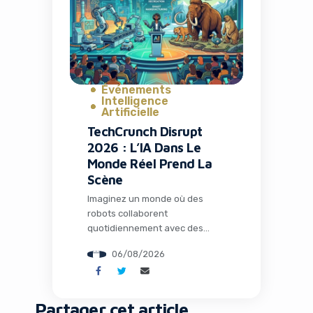
avait conquis plus de 26
millions d’installations. Mais
l’histoire ne s’arrête pas […]
Événements
Intelligence
Artificielle
TechCrunch Disrupt
2026 : L’IA Dans Le
Monde Réel Prend La
Scène
Imaginez un monde où des
robots collaborent
quotidiennement avec des
humains dans les usines, où
06/08/2026
l’intelligence artificielle opère
loin de tout cloud dans des
environnements extrêmes, et
où des espèces éteintes depuis
Partager cet article