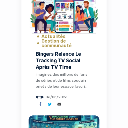
pour transformer radicalement
la façon dont les entrepreneurs
et les développeurs lancent et
gèrent […]
Actualités
Gestion de
communauté
Bingers Relance Le
Tracking TV Social
Après TV Time
Imaginez des millions de fans
de séries et de films soudain
privés de leur espace favori
pour discuter théories,
06/08/2026
partager memes et suivre leurs
visionnages en communauté.
C’est exactement ce qui s’est
passé avec la fermeture de TV
Time, une application culte qui