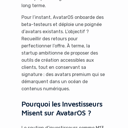
long terme.
Pour l’instant, AvatarOS onboarde des
beta-testeurs et déploie une poignée
d’avatars existants. L’objectif ?
Recueillir des retours pour
perfectionner l’offre. À terme, la
startup ambitionne de proposer des
outils de création accessibles aux
clients, tout en conservant sa
signature : des avatars premium qui se
démarquent dans un océan de
contenus numériques.
Pourquoi les Investisseurs
Misent sur AvatarOS ?
It looks like you're
Le soutien d’investisseurs comme M13