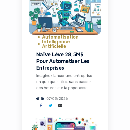
Automatisation
Intelligence
Artificielle
Naïve Lève 28,5M$
Pour Automatiser Les
Entreprises
Imaginez lancer une entreprise
en quelques clics, sans passer
des heures sur la paperasse
administrative, la configuration
07/08/2026
des outils ou la recherche de
solutions techniques. C’est
précisément ce que propose
Naïve, une startup qui vient de
lever 28,5 millions de dollars