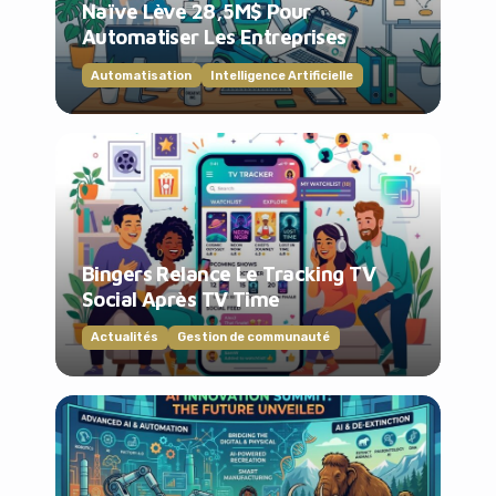
Naïve Lève 28,5M$ Pour
Automatiser Les Entreprises
Automatisation
Intelligence Artificielle
Bingers Relance Le Tracking TV
Social Après TV Time
Actualités
Gestion de communauté