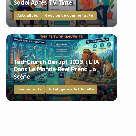
Social Après TV Time
Actualités
Gestion de communauté
TechCrunch Disrupt 2026 : L’IA
Dans Le Monde Réel Prend La
Scène
Événements
Intelligence Artificielle