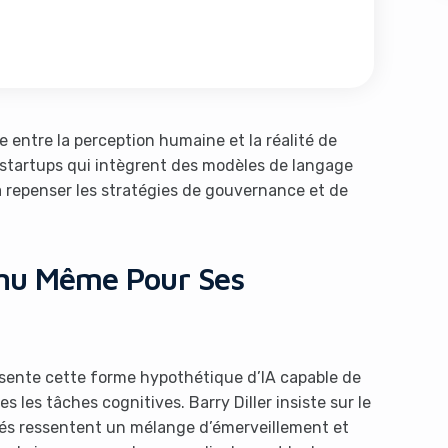
 entre la perception humaine et la réalité de
 startups qui intègrent des modèles de langage
à repenser les stratégies de gouvernance et de
s like you're using an ad-
onnu Même Pour Ses
eprésente cette forme hypothétique d’IA capable de
les tâches cognitives. Barry Diller insiste sur le
Yes, I will turn off Ad-Blocker
No Thanks
cés ressentent un mélange d’émerveillement et