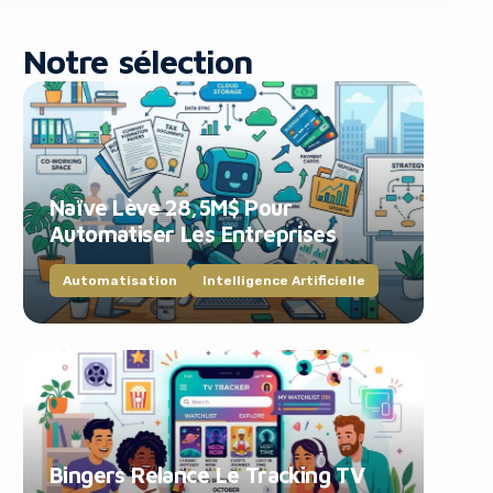
Notre sélection
Naïve Lève 28,5M$ Pour
blocker!
Automatiser Les Entreprises
Automatisation
Intelligence Artificielle
Bingers Relance Le Tracking TV