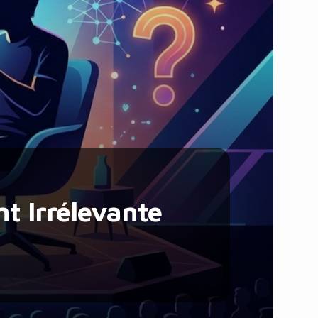
Santé et Forme
Social & Communauté
Tech & Développement
Travail & Productivité
Voyage
nt Irrélevante