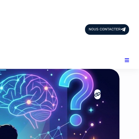
Page d'Accueil
Tous les Articles
NOUS CONTACTER
Nous Contacter
Catégories
Add-ons
Design & Créativité
E-commerce
Famille
Finance
Intelligence Artificielle
Lifestyle
Marketing & Ventes
Plateformes
Produits physiques