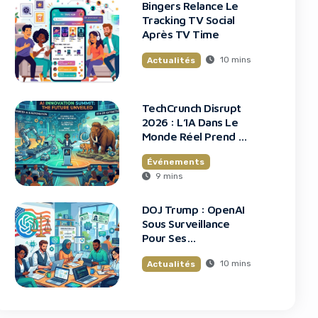
Bingers Relance Le
Tracking TV Social
Après TV Time
10 mins
Actualités
TechCrunch Disrupt
2026 : L’IA Dans Le
Monde Réel Prend La
Scène
Événements
9 mins
DOJ Trump : OpenAI
Sous Surveillance
Pour Ses
Recrutements
10 mins
Actualités