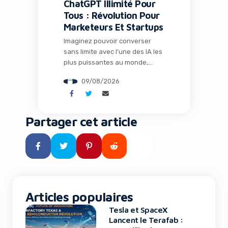
ChatGPT Illimité Pour
Tous : Révolution Pour
Marketeurs Et Startups
Imaginez pouvoir converser
sans limite avec l’une des IA les
plus puissantes au monde,
sans payer un centime. C’est
09/08/2026
désormais une réalité grâce à
la dernière annonce d’OpenAI
qui bouleverse l’accès à
l’intelligence artificielle. Pour les
Partager cet article
professionnels du marketing,
les entrepreneurs et les
équipes de startups, cette
évolution représente bien plus
qu’une simple mise à […]
Articles populaires
Tesla et SpaceX
Lancent le Terafab :