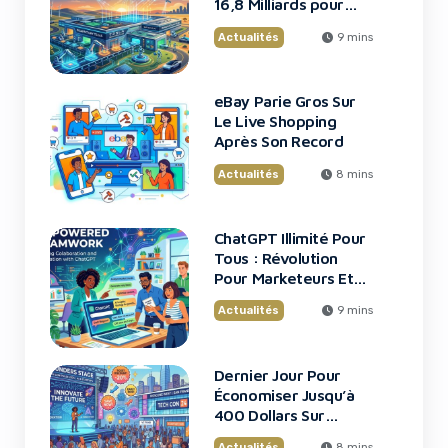
16,8 Milliards pour
une Usine de Puces
Actualités
9 mins
Révolutionnaire
eBay Parie Gros Sur
Le Live Shopping
Après Son Record
Actualités
8 mins
ChatGPT Illimité Pour
Tous : Révolution
Pour Marketeurs Et
Startups
Actualités
9 mins
Dernier Jour Pour
Open Knowledge Format : Pourquoi Ce
Économiser Jusqu’à
Standard Google Change Tout
400 Dollars Sur
TechCrunch Disrupt
Actualités
8 mins