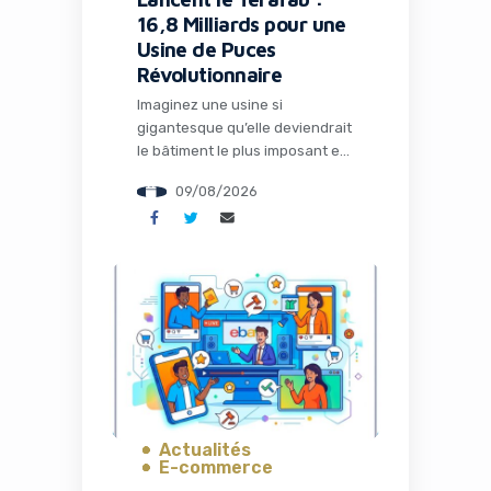
16,8 Milliards pour une
Usine de Puces
Révolutionnaire
Imaginez une usine si
gigantesque qu’elle deviendrait
le bâtiment le plus imposant et
le plus précieux de la planète.
09/08/2026
C’est exactement le projet
ambitieux que Tesla et SpaceX
viennent d’annoncer : le
Terafab, une fabrique de semi-
conducteurs révolutionnaire au
Texas qui pourrait redéfinir
l’avenir de l’intelligence
artificielle et de la robotique.
Pour les entrepreneurs, les […]
Actualités
E-commerce