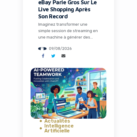
eBay Parie Gros Sur Le
Live Shopping Après
Son Record
Imaginez transformer une
simple session de streaming en
une machine à générer des
ventes multipliées par trois.
09/08/2026
C’est précisément ce que vit
eBay en ce moment avec son
ambitieux pari sur le live
shopping. Alors que le géant du
e-commerce dévoile des
résultats exceptionnels pour
son deuxième trimestre 2026,
une tendance claire émerge : le
[…]
Actualités
Intelligence
Artificielle