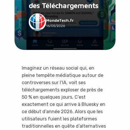
des Téléchargements
Social & Communauté
Tech & Développement
Travail & Productivité
MondeTech.fr
16/05/2026
Voyage
Imaginez un réseau social qui, en
pleine tempête médiatique autour de
controverses sur l’IA, voit ses
téléchargements exploser de près de
50 % en quelques jours. C’est
exactement ce qui arrive à Bluesky en
ce début d’année 2026. Alors que les
utilisateurs fuient les plateformes
traditionnelles en quête d’alternatives