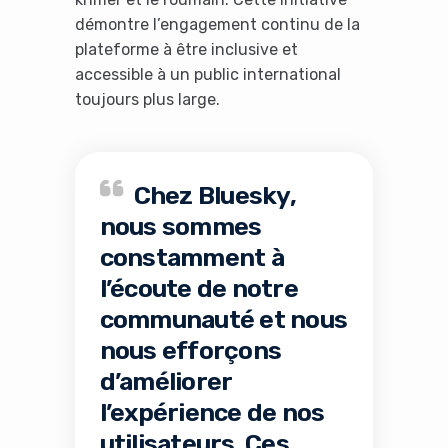
It looks like you're
démontre l’engagement continu de la
plateforme à être inclusive et
using an ad-blocker!
accessible à un public international
toujours plus large.
Chez Bluesky,
nous sommes
constamment à
l’écoute de notre
communauté et nous
Yes, I will turn off Ad-Blocker
nous efforçons
d’améliorer
No Thanks
l’expérience de nos
utilisateurs. Ces