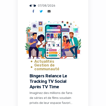
administrative, la configuration
07/08/2026
des outils ou la recherche de
solutions techniques. C’est
précisément ce que propose
Naïve, une startup qui vient de
lever 28,5 millions de dollars
pour transformer radicalement
la façon dont les entrepreneurs
et les développeurs lancent et
gèrent […]
Actualités
Gestion de
communauté
Bingers Relance Le
Tracking TV Social
Après TV Time
Imaginez des millions de fans
de séries et de films soudain
privés de leur espace favori