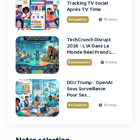
Tracking TV Social
Après TV Time
Actualités
10 mins
TechCrunch Disrupt
2026 : L’IA Dans Le
Monde Réel Prend La
Scène
Événements
9 mins
DOJ Trump : OpenAI
Sous Surveillance
Pour Ses
Recrutements
Actualités
10 mins
Notre sélection