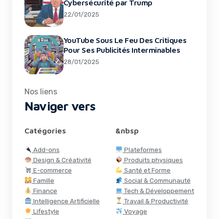
Cybersécurité par Trump
22/01/2025
YouTube Sous Le Feu Des Critiques
Pour Ses Publicités Interminables
28/01/2025
Nos liens
Naviger vers
Catégories
&nbsp
Add-ons
Plateformes
Design & Créativité
Produits physiques
E-commerce
Santé et Forme
Famille
Social & Communauté
Finance
Tech & Développement
Intelligence Artificielle
Travail & Productivité
Lifestyle
Voyage