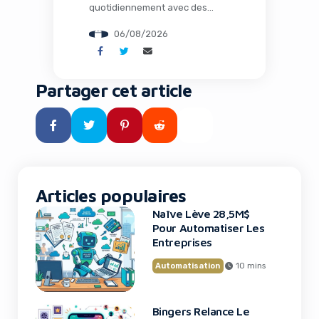
quotidiennement avec des
humains dans les usines, où
06/08/2026
l’intelligence artificielle opère
loin de tout cloud dans des
environnements extrêmes, et
où des espèces éteintes depuis
Partager cet article
des millénaires pourraient
fouler à nouveau notre planète
grâce à la biologie de synthèse.
Ce n’est plus de la science-
fiction : c’est le […]
Articles populaires
Naïve Lève 28,5M$
Pour Automatiser Les
Entreprises
Automatisation
10 mins
Bingers Relance Le