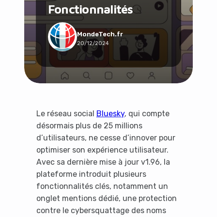
Fonctionnalités
Social & Communauté
Tech & Développement
Travail & Productivité
MondeTech.fr
20/12/2024
Voyage
Le réseau social
Bluesky
, qui compte
désormais plus de 25 millions
d’utilisateurs, ne cesse d’innover pour
optimiser son expérience utilisateur.
Avec sa dernière mise à jour v1.96, la
plateforme introduit plusieurs
fonctionnalités clés, notamment un
onglet mentions dédié, une protection
contre le cybersquattage des noms