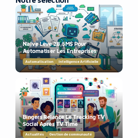
Naïve Lève 28,5M$ Pour
Automatiser Les Entreprises
Automatisation
Intelligence Artificielle
Bingers Relance Le Tracking TV
Social Après TV Time
Actualités
Gestion de communauté