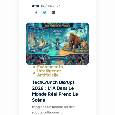
pour discuter théories,
06/08/2026
partager memes et suivre leurs
visionnages en communauté.
C’est exactement ce qui s’est
passé avec la fermeture de TV
Time, une application culte qui
avait conquis plus de 26
millions d’installations. Mais
l’histoire ne s’arrête pas […]
Événements
Intelligence
Artificielle
TechCrunch Disrupt
2026 : L’IA Dans Le
Monde Réel Prend La
Scène
Imaginez un monde où des
robots collaborent