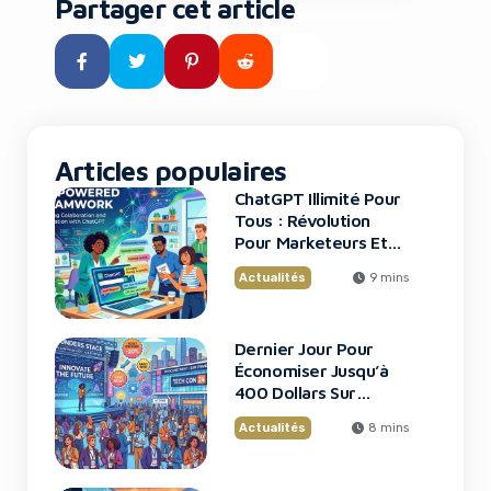
Partager cet article
tard, vos identifiants et codes
MFA sont compromis. C’est
exactement ce qui arrive aux
employés de grandes firmes
financières américaines […]
Articles populaires
ChatGPT Illimité Pour
Tous : Révolution
Pour Marketeurs Et
Startups
Actualités
9 mins
Dernier Jour Pour
Économiser Jusqu’à
400 Dollars Sur
TechCrunch Disrupt
Actualités
8 mins
2026