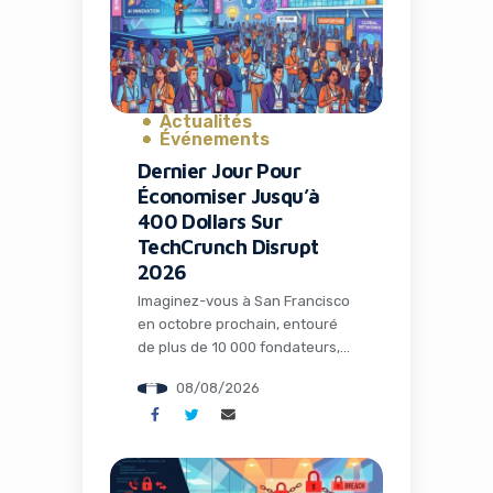
équipes de startups, cette
évolution représente bien plus
qu’une simple mise à […]
Actualités
Événements
Dernier Jour Pour
Économiser Jusqu’à
400 Dollars Sur
TechCrunch Disrupt
2026
Imaginez-vous à San Francisco
en octobre prochain, entouré
de plus de 10 000 fondateurs,
investisseurs et innovateurs
08/08/2026
technologiques, en train de
discuter des prochaines
grandes révolutions qui
façonneront l’économie
mondiale. C’est exactement ce