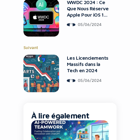
using an ad-blocker!
WWDC 2024 : Ce
Que Nous Réserve
Apple Pour iOS 18,
macOS 15 Et L’IA
05/06/2024
Suivant
Les Licenciements
Massifs dans la
Tech en 2024
05/06/2024
Yes, I will turn off Ad-Blocker
No Thanks
À lire également