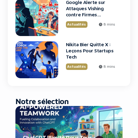
Google Alerte sur
Attaques Vishing
contre Firmes
Financières
Actualités
8 mins
Nikita Bier Quitte X :
Leçons Pour Startups
Tech
Actualités
8 mins
Notre sélection
ChatGPT Illimité Pour Tous :