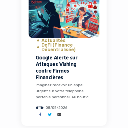
que propose TechCrunch
Disrupt 2026, et aujourd’hui
marque le dernier jour pour
bénéficier d’une réduction
exceptionnelle allant jusqu’à
400 dollars sur votre […]
Actualités
DeFi (Finance
Décentralisée)
Google Alerte sur
Attaques Vishing
contre Firmes
Financières
Imaginez recevoir un appel
urgent sur votre téléphone
portable personnel. Au bout du
fil, un collègue semble paniqué :
08/08/2026
un problème technique bloque
l’accès à un dossier critique
pour une fusion-acquisition
imminente. Quelques clics plus