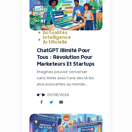
Actualités
Intelligence
Artificielle
ChatGPT Illimité Pour
Tous : Révolution Pour
Marketeurs Et Startups
Imaginez pouvoir converser
sans limite avec l’une des IA les
plus puissantes au monde,
sans payer un centime. C’est
09/08/2026
désormais une réalité grâce à
la dernière annonce d’OpenAI
qui bouleverse l’accès à
l’intelligence artificielle. Pour les
professionnels du marketing,
les entrepreneurs et les