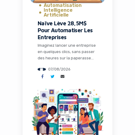
Automatisation
Intelligence
Artificielle
Naïve Lève 28,5M$
Pour Automatiser Les
Entreprises
Imaginez lancer une entreprise
en quelques clics, sans passer
des heures sur la paperasse
administrative, la configuration
07/08/2026
des outils ou la recherche de
solutions techniques. C’est
précisément ce que propose
Naïve, une startup qui vient de
lever 28,5 millions de dollars
pour transformer radicalement
la façon dont les entrepreneurs
et les développeurs lancent et
gèrent […]