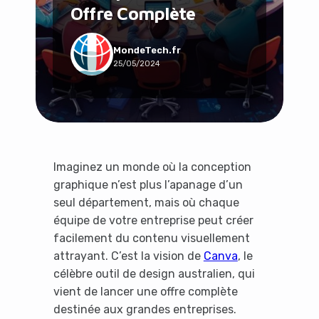
Offre Complète
Social & Communauté
Tech & Développement
Travail & Productivité
MondeTech.fr
25/05/2024
Voyage
Imaginez un monde où la conception
graphique n’est plus l’apanage d’un
seul département, mais où chaque
équipe de votre entreprise peut créer
facilement du contenu visuellement
attrayant. C’est la vision de
Canva
, le
célèbre outil de design australien, qui
vient de lancer une offre complète
destinée aux grandes entreprises.