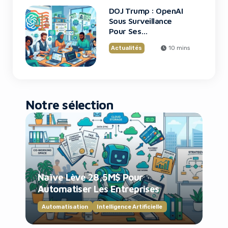
DOJ Trump : OpenAI
Sous Surveillance
Pour Ses
Recrutements
Actualités
10 mins
Notre sélection
Naïve Lève 28,5M$ Pour
Automatiser Les Entreprises
Automatisation
Intelligence Artificielle