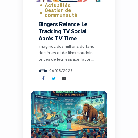
Actualités
Gestion de
communauté
Bingers Relance Le
Tracking TV Social
Après TV Time
Imaginez des millions de fans
de séries et de films soudain
privés de leur espace favori
pour discuter théories,
06/08/2026
partager memes et suivre leurs
visionnages en communauté.
C’est exactement ce qui s’est
passé avec la fermeture de TV
Time, une application culte qui
avait conquis plus de 26
millions d’installations. Mais
l’histoire ne s’arrête pas […]