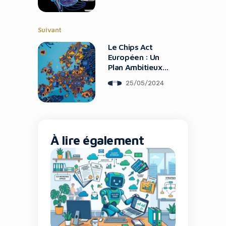
Suivant
Le Chips Act
Européen : Un
Plan Ambitieux
Pour Les Puces Du
25/05/2024
Futur
Yes, I will turn off Ad-Blocker
No Thanks
À lire également