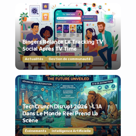
Bingers Relance Le Tracking TV
Social Après TV Time
Actualités
Gestion de communauté
TechCrunch Disrupt 2026 : L’IA
Dans Le Monde Réel Prend La
Scène
Événements
Intelligence Artificielle