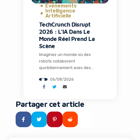
Événements
Intelligence
Artificielle
TechCrunch Disrupt
2026 : L’IA Dans Le
Monde Réel Prend La
Scène
Imaginez un monde où des
robots collaborent
quotidiennement avec des
humains dans les usines, où
06/08/2026
l’intelligence artificielle opère
loin de tout cloud dans des
environnements extrêmes, et
où des espèces éteintes depuis
Partager cet article
des millénaires pourraient
fouler à nouveau notre planète
grâce à la biologie de synthèse.
Ce n’est plus de la science-
fiction : c’est le […]