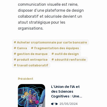
communication visuelle est reine,
disposer d’une plateforme de design
collaboratif et sécurisée devient un
atout stratégique pour les
organisations.
Acheter cryptomonnaie par carte bancaire
Canva
fragmentation des équipes
gestion de marque
outil de design
produit entreprise
sécurité renforcée
travail collaboratif
Précédent
It looks like you're
L’Union de l’IA et
des Sciences
using an ad-blocker!
Cognitives : Une
Révolution en
25/05/2024
Marche