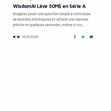
WisdomAI Lève 50M$ en Série A
blocker!
Imaginez poser une question simple à votre base
de données d’entreprise et obtenir une réponse
précise en quelques secondes, même si vos
données sont pleines d’erreurs ou mal structurées.
C’est exactement ce que propose WisdomAI, une
13/11/2025
startup qui vient de boucler une levée de fonds
impressionnante de 50 millions de dollars. Dans un
monde où […]