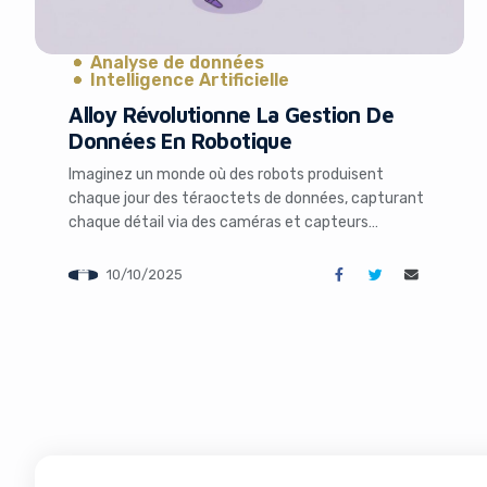
Analyse de données
Intelligence Artificielle
Alloy Révolutionne La Gestion De
Données En Robotique
Imaginez un monde où des robots produisent
chaque jour des téraoctets de données, capturant
chaque détail via des caméras et capteurs
sophistiqués. Ce flux massif d’informations, bien
que précieux, peut rapidement devenir un casse-
10/10/2025
tête pour les entreprises de robotique. Comment
organiser, analyser et tirer parti de ces données
pour optimiser les performances ? C’est là […]