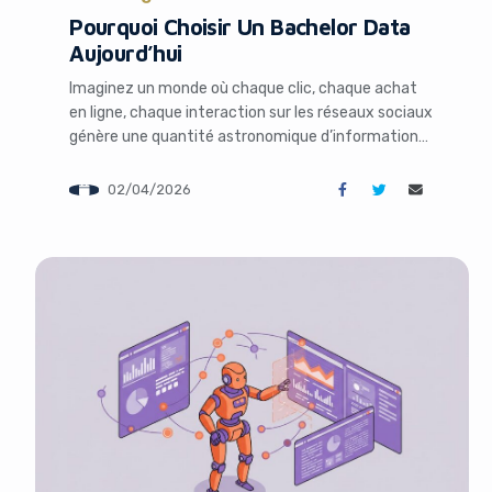
Pourquoi Choisir Un Bachelor Data
Aujourd’hui
It look
Imaginez un monde où chaque clic, chaque achat
en ligne, chaque interaction sur les réseaux sociaux
génère une quantité astronomique d’informations.
En 2025, le volume mondial de données a atteint
environ 181 zettaoctets, un chiffre qui continue de
02/04/2026
croître de manière exponentielle. Pour les
entrepreneurs, les marketeurs digitaux et les
fondateurs de startups, cette réalité […]