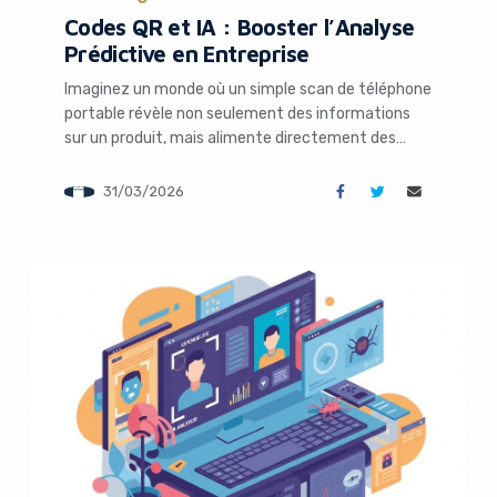
Codes QR et IA : Booster l’Analyse
Prédictive en Entreprise
s like you're using an ad-
Imaginez un monde où un simple scan de téléphone
portable révèle non seulement des informations
sur un produit, mais alimente directement des
modèles d’intelligence artificielle capables de
prédire les comportements futurs de vos clients.
31/03/2026
Dans un contexte où les données sont le nouvel or
noir des entreprises, les codes QR, ces motifs
carrés souvent sous-estimés, […]
Yes, I will turn off Ad-Blocker
No Thanks