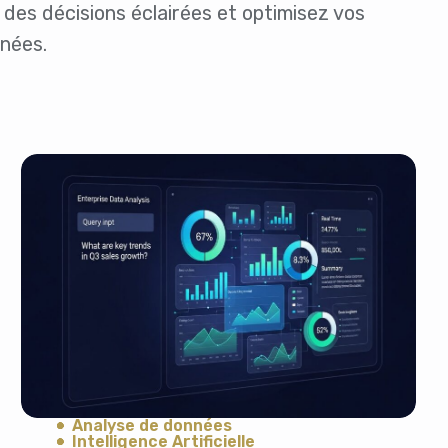
Santé et Forme
 des décisions éclairées et optimisez vos
Social & Communauté
nnées.
Tech & Développement
Travail & Productivité
Voyage
Analyse de données
Intelligence Artificielle