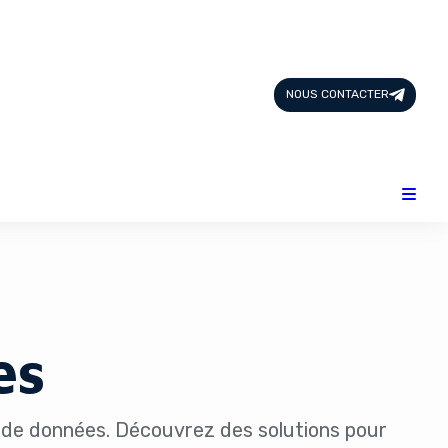
Page d'Accueil
Tous les Articles
NOUS CONTACTER
Nous Contacter
Catégories
Add-ons
Design & Créativité
E-commerce
Famille
Finance
Intelligence Artificielle
es
Lifestyle
Marketing & Ventes
Plateformes
Produits physiques
se de données. Découvrez des solutions pour