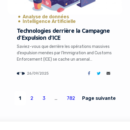
Analyse de données
Intelligence Artificielle
Technologies derrière la Campagne
d’Expulsion d’ICE
Saviez-vous que derrière les opérations massives
d’expulsion menées par l’Immigration and Customs
Enforcement (ICE) se cache un arsenal
technologique sophistiqué ? Dans un monde où la
technologie redéfinit les frontières de la
26/09/2025
surveillance, les outils numériques utilisés par ICE
soulèvent des questions cruciales sur la vie privée,
l’éthique et l’impact sur les communautés. Cet
article […]
1
2
3
…
782
Page suivante