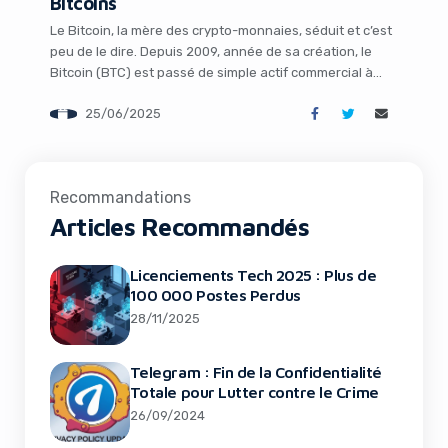
using an ad-blocker!
Bitcoins
Le Bitcoin, la mère des crypto-monnaies, séduit et c’est
peu de le dire. Depuis 2009, année de sa création, le
Bitcoin (BTC) est passé de simple actif commercial à
une véritable force financière mondiale. Et oui, il existe
25/06/2025
mille et une façons de gagner plus d’argent avec le
Bitcoin qu’en achetant et vendant simplement des […]
Recommandations
Articles Recommandés
Yes, I will turn off Ad-Blocker
Licenciements Tech 2025 : Plus de
100 000 Postes Perdus
No Thanks
28/11/2025
Telegram : Fin de la Confidentialité
Totale pour Lutter contre le Crime
26/09/2024