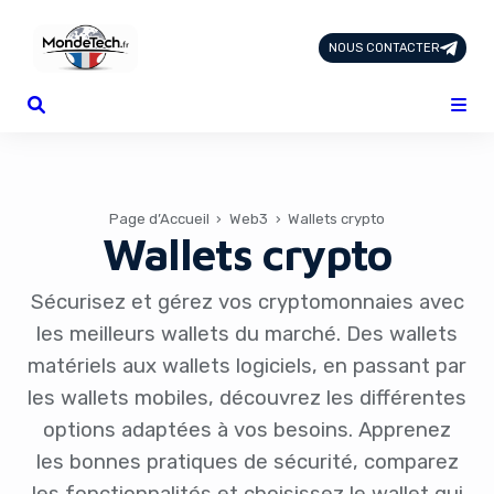
NOUS CONTACTER
Page d'Accueil
Tous les Articles
Nous Contacter
Catégories
Add-ons
Page d’Accueil
›
Web3
›
Wallets crypto
Wallets crypto
Design & Créativité
E-commerce
Famille
Sécurisez et gérez vos cryptomonnaies avec
Finance
les meilleurs wallets du marché. Des wallets
Intelligence Artificielle
matériels aux wallets logiciels, en passant par
Lifestyle
les wallets mobiles, découvrez les différentes
Marketing & Ventes
options adaptées à vos besoins. Apprenez
Plateformes
les bonnes pratiques de sécurité, comparez
Produits physiques
Santé et Forme