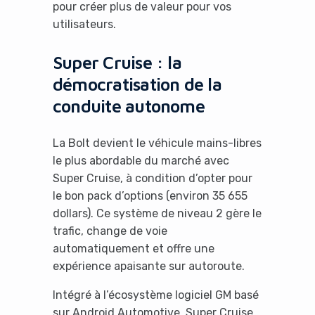
pour créer plus de valeur pour vos
utilisateurs.
Super Cruise : la
démocratisation de la
It looks like you're
conduite autonome
using an ad-blocker!
La Bolt devient le véhicule mains-libres
le plus abordable du marché avec
Super Cruise, à condition d’opter pour
le bon pack d’options (environ 35 655
dollars). Ce système de niveau 2 gère le
trafic, change de voie
automatiquement et offre une
expérience apaisante sur autoroute.
Intégré à l’écosystème logiciel GM basé
Yes, I will turn off Ad-Blocker
sur Android Automotive, Super Cruise