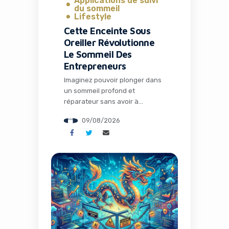
Applications de suivi
du sommeil
Lifestyle
Cette Enceinte Sous
Oreiller Révolutionne
Le Sommeil Des
Entrepreneurs
Imaginez pouvoir plonger dans
un sommeil profond et
réparateur sans avoir à
supporter des earbuds
09/08/2026
inconfortables toute la nuit,
tout en respectant le calme
autour de vous. Pour de
nombreux entrepreneurs et
professionnels du digital
constamment en mouvement,
le sommeil n’est pas un luxe
mais un véritable levier de
performance. C’est
précisément ce que propose […]