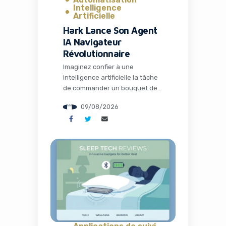
Intelligence
Artificielle
Hark Lance Son Agent
IA Navigateur
Révolutionnaire
Imaginez confier à une
intelligence artificielle la tâche
de commander un bouquet de
fleurs personnalisé sur un site
09/08/2026
sans API, de réserver une table
au restaurant idéal ou encore
de comparer les prix de
produits essentiels sur
plusieurs e-commerces en
quelques minutes. Ce n’est plus
de la science-fiction : Hark vient
de lever le voile […]