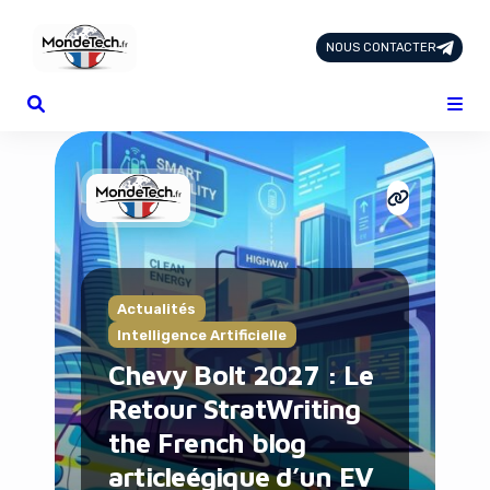
NOUS CONTACTER
Page d'Accueil
Tous les Articles
Nous Contacter
Catégories
Add-ons
Design & Créativité
E-commerce
Famille
Actualités
Finance
Intelligence Artificielle
Intelligence Artificielle
Chevy Bolt 2027 : Le
Lifestyle
Retour StratWriting
Marketing & Ventes
Plateformes
the French blog
Produits physiques
articleégique d’un EV
Santé et Forme