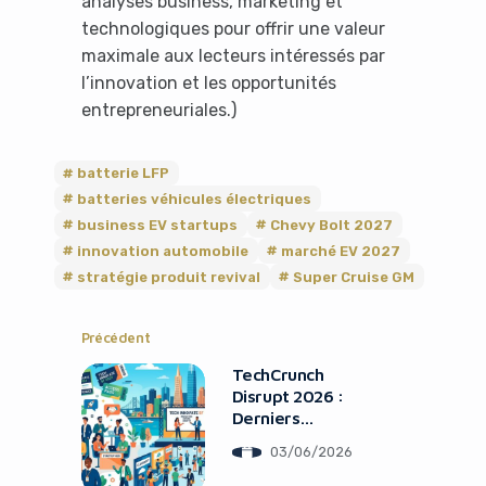
analyses business, marketing et
technologiques pour offrir une valeur
maximale aux lecteurs intéressés par
l’innovation et les opportunités
entrepreneuriales.)
batterie LFP
batteries véhicules électriques
business EV startups
Chevy Bolt 2027
innovation automobile
marché EV 2027
stratégie produit revival
Super Cruise GM
Précédent
TechCrunch
Disrupt 2026 :
Derniers
JStructuring the
03/06/2026
French blog
articleours Pour