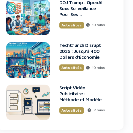
DOJ Trump : OpenAI
Sous Surveillance
Pour Ses
Recrutements
10 mins
Actualités
TechCrunch Disrupt
2026 : Jusqu’à 400
Dollars d’Économie
10 mins
Actualités
Script Vidéo
Publicitaire :
Méthode et Modèle
9 mins
Actualités