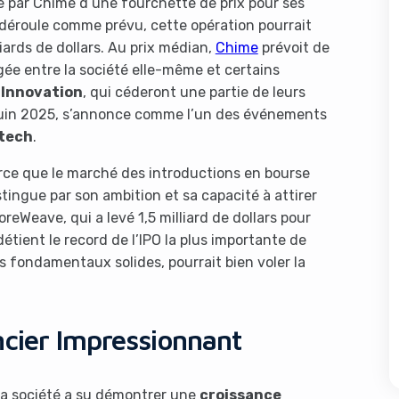
e par Chime d’une fourchette de prix pour ses
se déroule comme prévu, cette opération pourrait
iards de dollars. Au prix médian,
Chime
prévoit de
gée entre la société elle-même et certains
 Innovation
, qui céderont une partie de leurs
 juin 2025, s’annonce comme l’un des événements
ntech
.
arce que le marché des introductions en bourse
stingue par son ambition et sa capacité à attirer
Weave, qui a levé 1,5 milliard de dollars pour
étient le record de l’IPO la plus importante de
s fondamentaux solides, pourrait bien voler la
ncier Impressionnant
 La société a su démontrer une
croissance