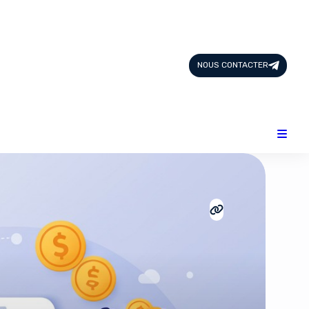
Page d'Accueil
Tous les Articles
NOUS CONTACTER
Nous Contacter
Catégories
Add-ons
Design & Créativité
E-commerce
Famille
Finance
Intelligence Artificielle
Lifestyle
Marketing & Ventes
Plateformes
Produits physiques