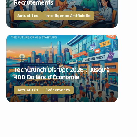
Recrutements
Actualités
Intelligence Artificielle
TechCrunch Disrupt 2026 : Jusqu’à
400 Dollars d’Économie
Actualités
Événements