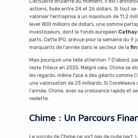
L’actualité brûlante du moment, c’est l’annonc
actions, fixée entre 24 et 26 dollars. Si tout 
valoriser l’entreprise à un maximum de 11,2 mill
lever 800 millions de dollars, une somme parta
investisseurs, dont le fonds européen
Cathay
parts. Cette IPO, prévue pour la semaine du 9
marquants de l’année dans le secteur de la
fi
Mais pourquoi une telle attention ? D’abord, p
reste frileux en 2025. Malgré cela, Chime se di
les regards, même face à des géants comme Core
une valorisation de 23 milliards. Si CoreWeave d
l’année, Chime, avec sa croissance rapide et se
vedette.
Chime : Un Parcours Fina
Le succès de Chime ne sort pas de nulle part.