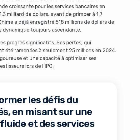
e croissante pour les services bancaires en
 1,3 milliard de dollars, avant de grimper à 1,7
hime a déjà enregistré 518 millions de dollars de
ne dynamique toujours ascendante.
es progrès significatifs. Ses pertes, qui
ont été ramenées à seulement 25 millions en 2024.
rigoureuse et une capacité à optimiser ses
s like you're using an ad-
stisseurs lors de l’IPO.
ormer les défis du
s, en misant sur une
fluide et des services
Yes, I will turn off Ad-Blocker
No Thanks