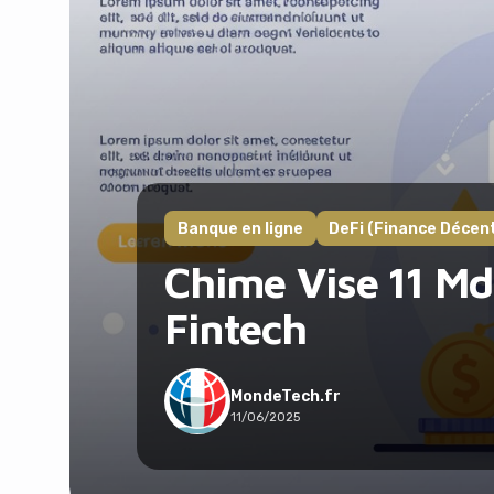
Banque en ligne
DeFi (Finance Décent
Chime Vise 11 Md
Fintech
MondeTech.fr
11/06/2025