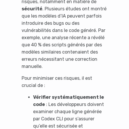
risques, notamment en matière de
sécurité
. Plusieurs études ont montré
que les modèles d’IA peuvent parfois
introduire des bugs ou des
vulnérabilités dans le code généré. Par
It looks like you're
exemple, une analyse récente a révélé
que 40 % des scripts générés par des
using an ad-blocker!
modèles similaires contenaient des
erreurs nécessitant une correction
manuelle.
Pour minimiser ces risques, il est
crucial de :
Vérifier systématiquement le
code
: Les développeurs doivent
examiner chaque ligne générée
par Codex CLI pour s’assurer
Yes, I will turn off Ad-Blocker
qu’elle est sécurisée et