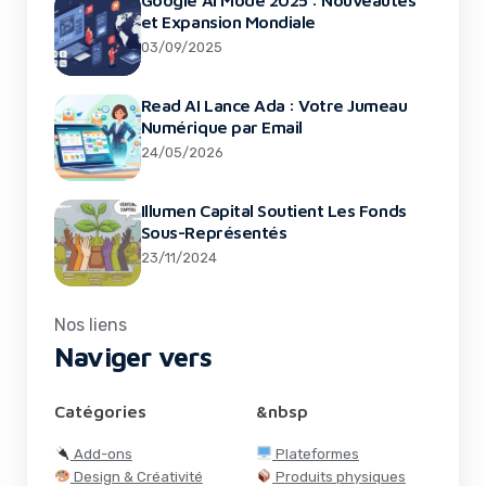
et Expansion Mondiale
03/09/2025
Read AI Lance Ada : Votre Jumeau
Numérique par Email
24/05/2026
Illumen Capital Soutient Les Fonds
Sous-Représentés
23/11/2024
Nos liens
Naviger vers
Arrestation D’un Gang SMS À Bangkok Qui
Catégories
&nbsp
Envoyait Des Milliers De Messages
Add-ons
Plateformes
Design & Créativité
Produits physiques