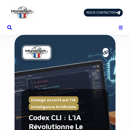
NOUS CONTACTER
Page d'Accueil
Tous les Articles
Nous Contacter
Catégories
Add-ons
Design & Créativité
E-commerce
Famille
Finance
Intelligence Artificielle
Lifestyle
Codage assisté par l'IA
Marketing & Ventes
Intelligence Artificielle
Plateformes
Codex CLI : L’IA
Produits physiques
Révolutionne Le
Santé et Forme