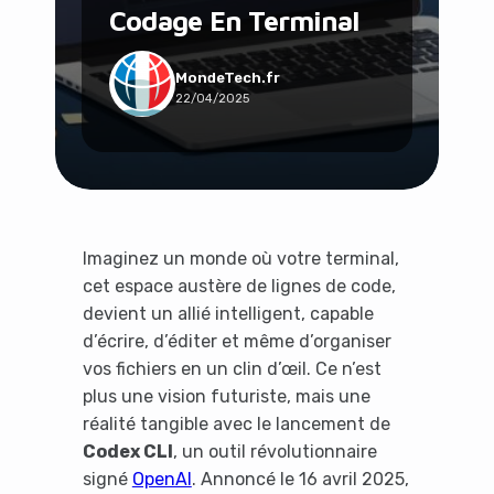
Codage En Terminal
Social & Communauté
Tech & Développement
Travail & Productivité
MondeTech.fr
22/04/2025
Voyage
Imaginez un monde où votre terminal,
cet espace austère de lignes de code,
devient un allié intelligent, capable
d’écrire, d’éditer et même d’organiser
vos fichiers en un clin d’œil. Ce n’est
plus une vision futuriste, mais une
réalité tangible avec le lancement de
Codex CLI
, un outil révolutionnaire
signé
OpenAI
. Annoncé le 16 avril 2025,