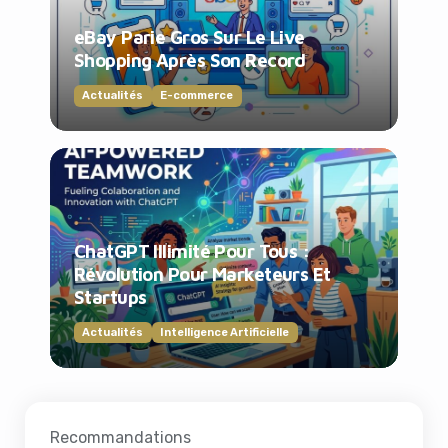
eBay Parie Gros Sur Le Live
Shopping Après Son Record
Actualités
E-commerce
ChatGPT Illimité Pour Tous :
Révolution Pour Marketeurs Et
Startups
Actualités
Intelligence Artificielle
Recommandations