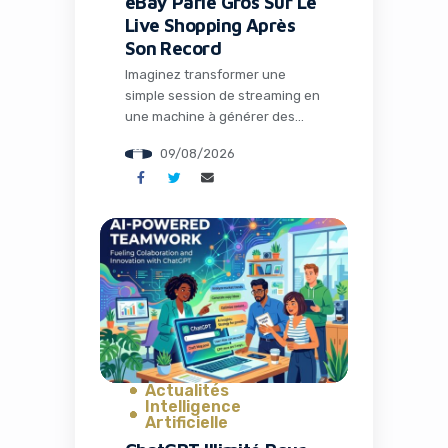
eBay Parie Gros Sur Le
Live Shopping Après
Son Record
Imaginez transformer une
simple session de streaming en
une machine à générer des
ventes multipliées par trois.
09/08/2026
C’est précisément ce que vit
eBay en ce moment avec son
ambitieux pari sur le live
shopping. Alors que le géant du
e-commerce dévoile des
résultats exceptionnels pour
son deuxième trimestre 2026,
une tendance claire émerge : le
[…]
Actualités
Intelligence
Artificielle