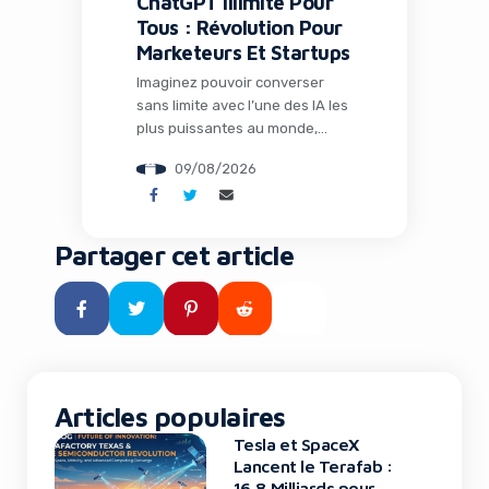
ChatGPT Illimité Pour
Tous : Révolution Pour
Marketeurs Et Startups
Imaginez pouvoir converser
sans limite avec l’une des IA les
plus puissantes au monde,
sans payer un centime. C’est
09/08/2026
désormais une réalité grâce à
la dernière annonce d’OpenAI
qui bouleverse l’accès à
l’intelligence artificielle. Pour les
Partager cet article
professionnels du marketing,
les entrepreneurs et les
équipes de startups, cette
évolution représente bien plus
qu’une simple mise à […]
Articles populaires
Tesla et SpaceX
Lancent le Terafab :
16,8 Milliards pour