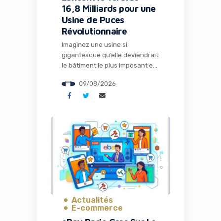
16,8 Milliards pour une
Usine de Puces
Révolutionnaire
Imaginez une usine si
gigantesque qu’elle deviendrait
le bâtiment le plus imposant et
le plus précieux de la planète.
09/08/2026
C’est exactement le projet
ambitieux que Tesla et SpaceX
viennent d’annoncer : le
Terafab, une fabrique de semi-
conducteurs révolutionnaire au
Texas qui pourrait redéfinir
l’avenir de l’intelligence
artificielle et de la robotique.
Pour les entrepreneurs, les […]
Actualités
E-commerce