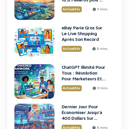
une Usine de Puces
Actualités
9 mins
Révolutionnaire
eBay Parie Gros Sur
Le Live Shopping
Après Son Record
Actualités
8 mins
ChatGPT Illimité Pour
Tous : Révolution
Pour Marketeurs Et
Startups
Actualités
9 mins
Dernier Jour Pour
Économiser Jusqu’à
400 Dollars Sur
TechCrunch Disrupt
Actualités
8 mins