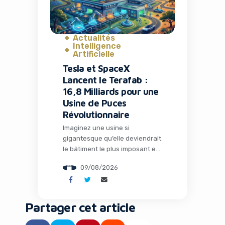
Vegas. Leur scan […]
Actualités
Intelligence
Artificielle
Tesla et SpaceX
Lancent le Terafab :
16,8 Milliards pour une
Usine de Puces
Révolutionnaire
Imaginez une usine si
gigantesque qu’elle deviendrait
le bâtiment le plus imposant et
le plus précieux de la planète.
09/08/2026
C’est exactement le projet
ambitieux que Tesla et SpaceX
viennent d’annoncer : le
Terafab, une fabrique de semi-
Partager cet article
conducteurs révolutionnaire au
Texas qui pourrait redéfinir