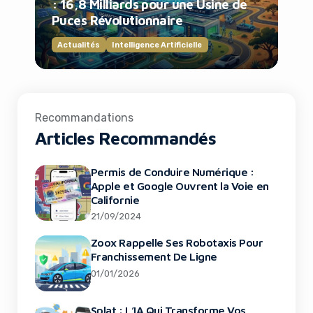
: 16,8 Milliards pour une Usine de
Puces Révolutionnaire
Actualités
Intelligence Artificielle
Recommandations
Articles Recommandés
Permis de Conduire Numérique :
Apple et Google Ouvrent la Voie en
Californie
21/09/2024
Zoox Rappelle Ses Robotaxis Pour
Franchissement De Ligne
Google et IA : Plainte Antitrust de l’UE
01/01/2026
Décryptée
Splat : L’IA Qui Transforme Vos