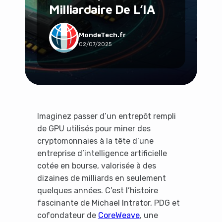
Milliardaire De L’IA
Social & Communauté
Tech & Développement
Travail & Productivité
MondeTech.fr
02/07/2025
Voyage
Imaginez passer d’un entrepôt rempli
de GPU utilisés pour miner des
cryptomonnaies à la tête d’une
entreprise d’intelligence artificielle
cotée en bourse, valorisée à des
dizaines de milliards en seulement
quelques années. C’est l’histoire
fascinante de Michael Intrator, PDG et
cofondateur de
CoreWeave
, une