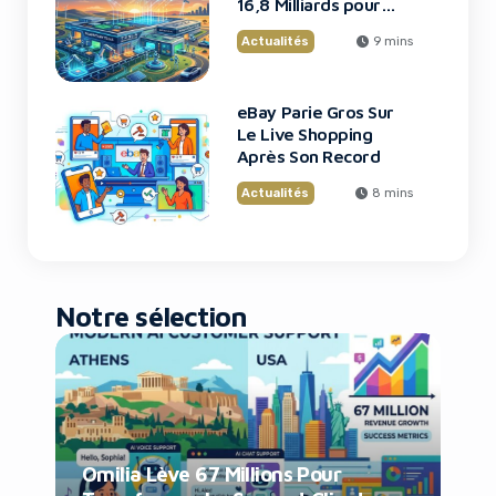
16,8 Milliards pour
une Usine de Puces
Actualités
9 mins
Révolutionnaire
eBay Parie Gros Sur
Le Live Shopping
Après Son Record
Actualités
8 mins
Notre sélection
Omilia Lève 67 Millions Pour