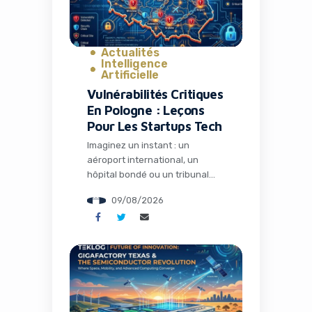
vient de […]
Actualités
Intelligence
Artificielle
Vulnérabilités Critiques
En Pologne : Leçons
Pour Les Startups Tech
Imaginez un instant : un
aéroport international, un
hôpital bondé ou un tribunal
traitant des affaires sensibles,
09/08/2026
tous potentiellement
accessibles via une simple faille
de sécurité sur leur site web.
C’est exactement ce que deux
chercheurs en sécurité
polonais ont mis en lumière
récemment lors de la
conférence Def Con à Las