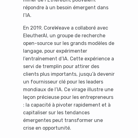
répondre à un besoin émergent dans
l’IA.
En 2019, CoreWeave a collaboré avec
EleutherAI, un groupe de recherche
It looks like you're
open-source sur les grands modèles de
using an ad-blocker!
langage, pour expérimenter
l’entraînement d’IA. Cette expérience a
servi de tremplin pour attirer des
clients plus importants, jusqu’à devenir
un fournisseur clé pour les leaders
mondiaux de l’IA. Ce virage illustre une
leçon précieuse pour les entrepreneurs
: la capacité à pivoter rapidement et à
capitaliser sur les tendances
émergentes peut transformer une
crise en opportunité.
Yes, I will turn off Ad-Blocker