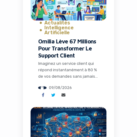
Actualités
Intelligence
Artificielle
Omilia Lève 67 Millions
Pour Transformer Le
Support Client
Imaginez un service client qui
répond instantanément à 80 %
de vos demandes sans jamais
s’énerver, qui connaît
09/08/2026
parfaitement votre historique
et qui optimise chaque
interaction pour maximiser la
satisfaction tout en réduisant
drastiquement les coûts. Ce
n’est plus de la science-fiction :
c’est la réalité que construit
Omilia, une société grecque qui