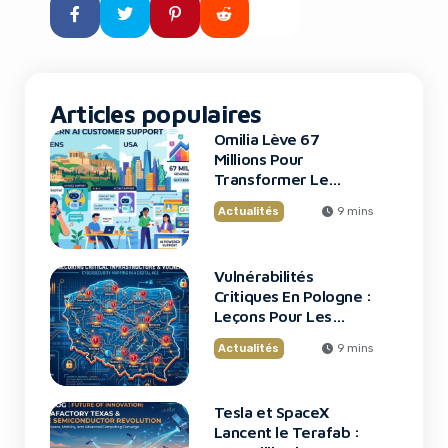
l’avenir de l’intelligence
artificielle et de la robotique.
Pour les entrepreneurs, les […]
Articles populaires
Omilia Lève 67
Millions Pour
Transformer Le
Support Client
Actualités
9 mins
Vulnérabilités
Critiques En Pologne :
Leçons Pour Les
Startups Tech
Actualités
9 mins
Tesla et SpaceX
Lancent le Terafab :