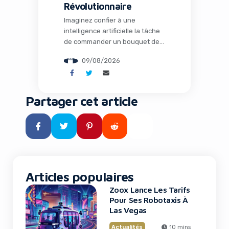
Révolutionnaire
Imaginez confier à une
intelligence artificielle la tâche
de commander un bouquet de
fleurs personnalisé sur un site
09/08/2026
sans API, de réserver une table
au restaurant idéal ou encore
de comparer les prix de
produits essentiels sur
Partager cet article
plusieurs e-commerces en
quelques minutes. Ce n’est plus
de la science-fiction : Hark vient
de lever le voile […]
Articles populaires
Zoox Lance Les Tarifs
Pour Ses Robotaxis À
Las Vegas
Actualités
10 mins