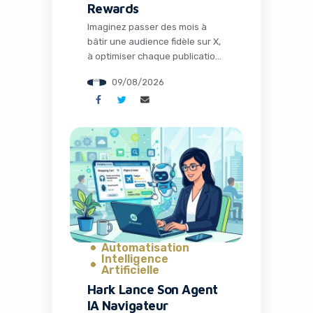
Rewards
Imaginez passer des mois à
bâtir une audience fidèle sur X,
à optimiser chaque publication
pour maximiser les impressions,
09/08/2026
et soudain voir les règles du jeu
complètement changer. C’est
exactement ce qui arrive aux
créateurs de contenu en ce
mois d’août 2026. La
plateforme autrefois connue
sous le nom de Twitter,
désormais dirigée par Elon […]
Automatisation
Intelligence
Artificielle
Hark Lance Son Agent
IA Navigateur