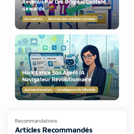
Revenus Par Les Original Content
Rewards
Actualités
Gestion des médias sociaux
Hark Lance Son Agent IA
Navigateur Révolutionnaire
Automatisation
Intelligence Artificielle
Recommandations
Articles Recommandés