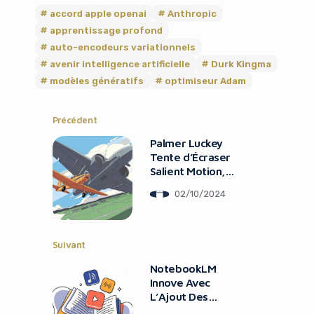
accord apple openai
Anthropic
apprentissage profond
auto-encodeurs variationnels
avenir intelligence artificielle
Durk Kingma
modèles génératifs
optimiseur Adam
Précédent
Palmer Luckey
Tente d’Écraser
Salient Motion,
Mais A16z Investit
02/10/2024
It looks like you're
using an ad-blocker!
Suivant
NotebookLM
Innove Avec
L’Ajout Des
Vidéos YouTube