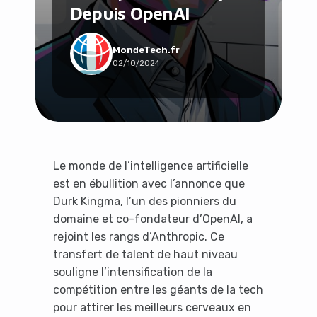
Depuis OpenAI
Social & Communauté
Tech & Développement
Travail & Productivité
MondeTech.fr
02/10/2024
Voyage
Le monde de l’intelligence artificielle
est en ébullition avec l’annonce que
Durk Kingma, l’un des pionniers du
domaine et co-fondateur d’OpenAI, a
rejoint les rangs d’Anthropic. Ce
transfert de talent de haut niveau
souligne l’intensification de la
compétition entre les géants de la tech
pour attirer les meilleurs cerveaux en