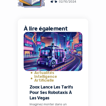
02/10/2024
Et Fichiers Audio
À lire également
Yes, I will turn off Ad-Blocker
No Thanks
Actualités
Intelligence
Artificielle
Zoox Lance Les Tarifs
Pour Ses Robotaxis À
Las Vegas
Imaginez monter dans un