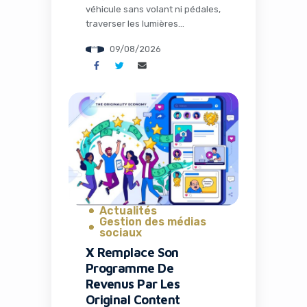
véhicule sans volant ni pédales,
traverser les lumières
emblématiques de Las Vegas,
09/08/2026
et tout cela sans chauffeur
humain. Ce scénario, longtemps
réservé à la science-fiction,
devient réalité commerciale
avec Zoox. Dès le 10 août 2026,
l’entreprise détenue par
Amazon commencera à
facturer ses courses de
robotaxis dans la ville du
Nevada. […]
Actualités
Gestion des médias
sociaux
X Remplace Son
Programme De
Revenus Par Les
Original Content