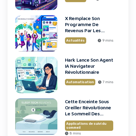
X Remplace Son
Programme De
Revenus Par Les
Original Content
Actualités
9 mins
Rewards
Hark Lance Son Agent
IA Navigateur
Révolutionnaire
Automatisation
7 mins
Cette Enceinte Sous
Oreiller Révolutionne
Le Sommeil Des
Entrepreneurs
Applications de suivi du
sommeil
8 mins