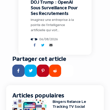
DOJ Trump : OpenAI
Sous Surveillance Pour
Ses Recrutements
Imaginez une entreprise à la
pointe de l’intelligence
artificielle qui voit
soudainement ses pratiques de
06/08/2026
recrutement scrutées au plus
haut niveau par le
gouvernement américain. C’est
exactement ce qui arrive à
Partager cet article
OpenAI en ce mois d’août 2026.
Le Department of Justice (DOJ)
sous l’administration Trump a
annoncé une surveillance de
trois ans sur les processus […]
Articles populaires
Bingers Relance Le
Tracking TV Social