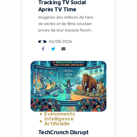
Tracking TV Social
Après TV Time
Imaginez des millions de fans
de séries et de films soudain
privés de leur espace favori
pour discuter théories,
06/08/2026
partager memes et suivre leurs
visionnages en communauté.
C’est exactement ce qui s’est
passé avec la fermeture de TV
Time, une application culte qui
avait conquis plus de 26
millions d’installations. Mais
l’histoire ne s’arrête pas […]
Événements
Intelligence
Artificielle
TechCrunch Disrupt