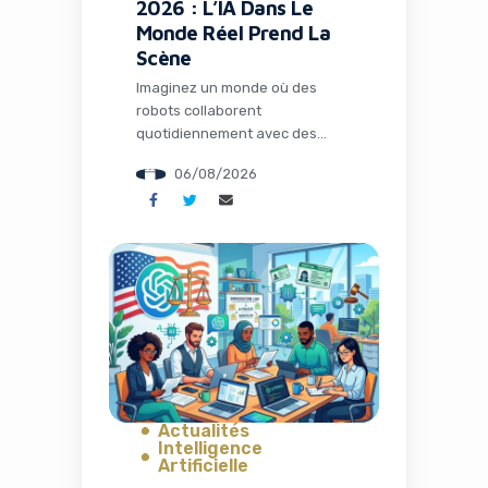
2026 : L’IA Dans Le
Monde Réel Prend La
Scène
Imaginez un monde où des
robots collaborent
quotidiennement avec des
humains dans les usines, où
06/08/2026
l’intelligence artificielle opère
loin de tout cloud dans des
environnements extrêmes, et
où des espèces éteintes depuis
des millénaires pourraient
fouler à nouveau notre planète
grâce à la biologie de synthèse.
Ce n’est plus de la science-
fiction : c’est le […]
Actualités
Intelligence
Artificielle