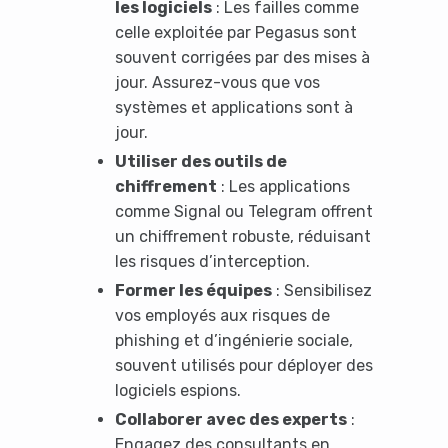
les logiciels
: Les failles comme
celle exploitée par Pegasus sont
souvent corrigées par des mises à
It looks like you're
jour. Assurez-vous que vos
systèmes et applications sont à
using an ad-blocker!
jour.
Utiliser des outils de
chiffrement
: Les applications
comme Signal ou Telegram offrent
un chiffrement robuste, réduisant
les risques d’interception.
Former les équipes
: Sensibilisez
vos employés aux risques de
phishing et d’ingénierie sociale,
souvent utilisés pour déployer des
Yes, I will turn off Ad-Blocker
logiciels espions.
Collaborer avec des experts
:
No Thanks
Engagez des consultants en