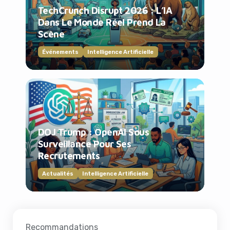
TechCrunch Disrupt 2026 : L’IA
Dans Le Monde Réel Prend La
Scène
Événements
Intelligence Artificielle
DOJ Trump : OpenAI Sous
Surveillance Pour Ses
Recrutements
Actualités
Intelligence Artificielle
Recommandations