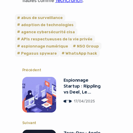
fiables comme
TechCrunch
.
abus de surveillance
adoption de technologies
agence cybersécurité cisa
APIs respectueuses de la vie privée
espionnage numérique
NSO Group
Pegasus spyware
WhatsApp hack
Précédent
Espionnage
Startup : Rippling
vs Deel, Le
Scandale
17/04/2025
Suivant
Zero-Day : Apple