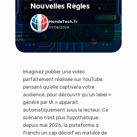
Nouvelles Règles
Social & Communauté
Tech & Développement
Travail & Productivité
MondeTech.fr
01/06/2026
Voyage
Imaginez publier une vidéo
parfaitement réalisée sur YouTube,
pensant qu’elle captivera votre
audience, pour découvrir qu’un label «
généré par IA » apparaît
automatiquement sous le lecteur. Ce
scénario n’est plus hypothétique :
depuis mai 2026, la plateforme a
franchi un cap décisif en matière de