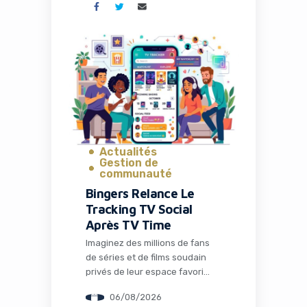
solutions techniques. C’est
précisément ce que propose
Naïve, une startup qui vient de
lever 28,5 millions de dollars
pour transformer radicalement
la façon dont les entrepreneurs
et les développeurs lancent et
gèrent […]
Actualités
Gestion de
communauté
Bingers Relance Le
Tracking TV Social
Après TV Time
Imaginez des millions de fans
de séries et de films soudain
privés de leur espace favori
pour discuter théories,
06/08/2026
partager memes et suivre leurs