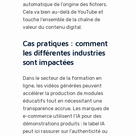
automatique de l’origine des fichiers.
Cela va bien au-delà de YouTube et
touche l’ensemble de la chaîne de
valeur du contenu digital.
It looks like you're
Cas pratiques : comment
using an ad-blocker!
les différentes industries
sont impactées
Dans le secteur de la formation en
ligne, les vidéos générées peuvent
accélérer la production de modules
éducatifs tout en nécessitant une
transparence accrue. Les marques de
e-commerce utilisent l’IA pour des
démonstrations produits : le label IA
peut ici rassurer sur l’authenticité ou
Yes, I will turn off Ad-Blocker