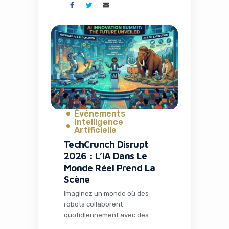
visionnages en communauté.
C’est exactement ce qui s’est
passé avec la fermeture de TV
Time, une application culte qui
avait conquis plus de 26
millions d’installations. Mais
l’histoire ne s’arrête pas […]
Événements
Intelligence
Artificielle
TechCrunch Disrupt
2026 : L’IA Dans Le
Monde Réel Prend La
Scène
Snowflake acquiert Datavolo pour
renforcer ses offres de gestion de
Imaginez un monde où des
données
robots collaborent
quotidiennement avec des
humains dans les usines, où