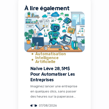
À lire également
Automatisation
Intelligence
Artificielle
Naïve Lève 28,5M$
Pour Automatiser Les
Entreprises
Imaginez lancer une entreprise
en quelques clics, sans passer
des heures sur la paperasse
administrative, la configuration
07/08/2026
des outils ou la recherche de