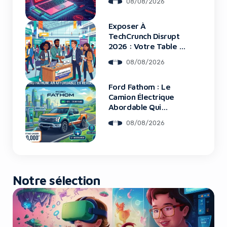
08/08/2026
Les Clients Touchés
Exposer À
Yes, I will turn off Ad-Blocker
TechCrunch Disrupt
2026 : Votre Table Au
Cœur De L’Innovation
No Thanks
08/08/2026
Ford Fathom : Le
Camion Électrique
Abordable Qui
Bouleverse Le
08/08/2026
Marché
Notre sélection