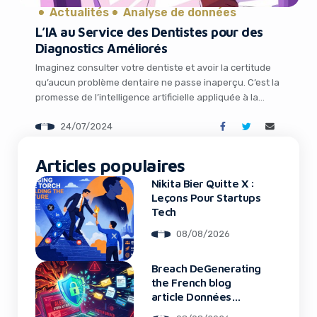
Actualités
Analyse de données
L’IA au Service des Dentistes pour des
Diagnostics Améliorés
Imaginez consulter votre dentiste et avoir la certitude
qu’aucun problème dentaire ne passe inaperçu. C’est la
promesse de l’intelligence artificielle appliquée à la
dentisterie, un domaine en plein essor. La startup Pearl
24/07/2024
vient de lever 58 millions de dollars pour démocratiser
cette technologie auprès des praticiens. Son logiciel
It looks like you're
promet d’améliorer la précision des diagnostics en […]
Articles populaires
using an ad-blocker!
Nikita Bier Quitte X :
Leçons Pour Startups
Tech
08/08/2026
Breach DeGenerating
the French blog
article Données
Framework : Tous