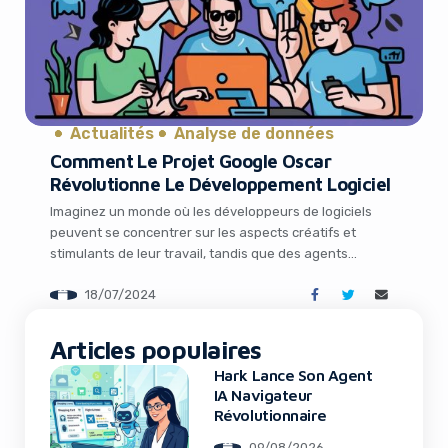
Actualités
Analyse de données
Comment Le Projet Google Oscar
Révolutionne Le Développement Logiciel
Imaginez un monde où les développeurs de logiciels
peuvent se concentrer sur les aspects créatifs et
stimulants de leur travail, tandis que des agents
d’intelligence artificielle (IA) gèrent les tâches
18/07/2024
fastidieuses et répétitives. C’est précisément la vision
audacieuse que Google cherche à concrétiser avec son
Project Oscar récemment dévoilé. Cette initiative
Articles populaires
révolutionnaire vise à transformer […]
Hark Lance Son Agent
IA Navigateur
Révolutionnaire
09/08/2026