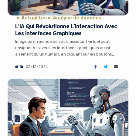
Actualités
Analyse de données
L’IA Qui Révolutionne L’Interaction Avec
Les Interfaces Graphiques
Imaginez un monde où votre assistant virtuel peut
naviguer à travers les interfaces graphiques aussi
aisément qu’un humain, en cliquant sur les boutons,
remplissant les formulaires et jonglant entre les
03/12/2024
applications. Ce futur est plus proche que vous ne le
pensez, grâce aux avancées révolutionnaires dans le
domaine des agents d’interface graphique (GUI)
propulsés par […]