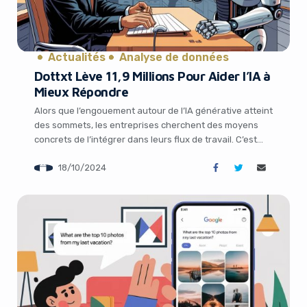
Actualités
Analyse de données
Dottxt Lève 11,9 Millions Pour Aider l’IA à
Mieux Répondre
Alors que l’engouement autour de l’IA générative atteint
des sommets, les entreprises cherchent des moyens
concrets de l’intégrer dans leurs flux de travail. C’est
dans ce contexte que la startup Dottxt vient de lever
18/10/2024
11,9 millions de dollars pour développer des outils
It looks like you're
permettant de « faire parler informatique à l’IA ». Le défi
de l’intégration […]
using an ad-blocker!