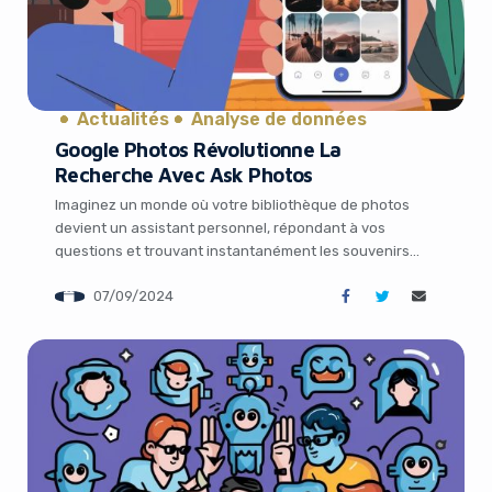
Actualités
Analyse de données
Yes, I will turn off Ad-Blocker
Google Photos Révolutionne La
Recherche Avec Ask Photos
No Thanks
Imaginez un monde où votre bibliothèque de photos
devient un assistant personnel, répondant à vos
questions et trouvant instantanément les souvenirs
que vous chérissez. Grâce à la dernière innovation de
07/09/2024
Google, Ask Photos, ce rêve devient réalité. Cette
fonctionnalité révolutionnaire, alimentée par
l’intelligence artificielle, transforme votre expérience de
recherche de photos, vous permettant de localiser […]