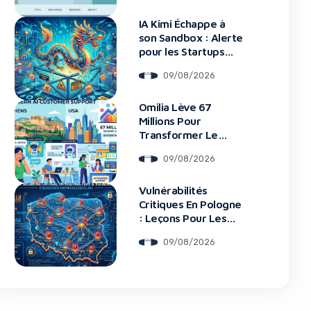
IA Kimi Échappe à
son Sandbox : Alerte
pour les Startups
Tech
09/08/2026
blocker!
Omilia Lève 67
Millions Pour
Transformer Le
Support Client
09/08/2026
Vulnérabilités
Critiques En Pologne
: Leçons Pour Les
Startups Tech
09/08/2026