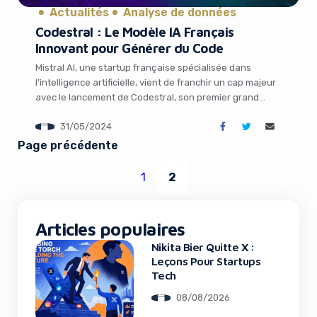
Actualités
Analyse de données
Codestral : Le Modèle IA Français
Innovant pour Générer du Code
Mistral AI, une startup française spécialisée dans
l’intelligence artificielle, vient de franchir un cap majeur
avec le lancement de Codestral, son premier grand
modèle de langage dédié à la génération de code
31/05/2024
informatique. Entraîné sur plus de 80 langages de
programmation, Codestral promet de révolutionner le
Page précédente
quotidien des développeurs en leur offrant une
assistance personnalisée […]
1
2
It looks like you're
using an ad-blocker!
Articles populaires
Nikita Bier Quitte X :
Leçons Pour Startups
Tech
08/08/2026