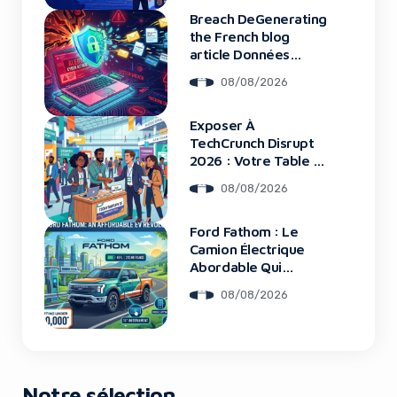
Breach DeGenerating
the French blog
article Données
Framework : Tous
08/08/2026
Les Clients Touchés
Yes, I will turn off Ad-Blocker
Exposer À
TechCrunch Disrupt
No Thanks
2026 : Votre Table Au
Cœur De L’Innovation
08/08/2026
Ford Fathom : Le
Camion Électrique
Abordable Qui
Bouleverse Le
08/08/2026
Marché
Notre sélection