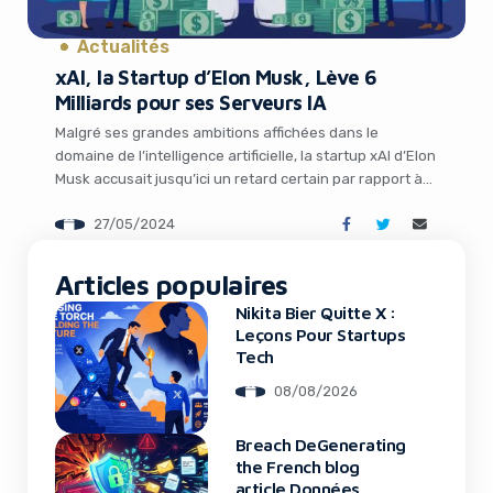
It looks like you're
using an ad-blocker!
Actualités
xAI, la Startup d’Elon Musk, Lève 6
Milliards pour ses Serveurs IA
Malgré ses grandes ambitions affichées dans le
domaine de l’intelligence artificielle, la startup xAI d’Elon
Musk accusait jusqu’ici un retard certain par rapport à
ses concurrents. Mais les choses pourraient bien
27/05/2024
changer suite à l’annonce d’une levée de fonds
colossale de 6 milliards de dollars destinée à financer
son supercalculateur et booster les capacités de […]
Articles populaires
Nikita Bier Quitte X :
Leçons Pour Startups
Yes, I will turn off Ad-Blocker
Tech
No Thanks
08/08/2026
Breach DeGenerating
the French blog
article Données