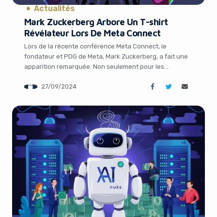
Actualités
Mark Zuckerberg Arbore Un T-shirt
Révélateur Lors De Meta Connect
Lors de la récente conférence Meta Connect, le
fondateur et PDG de Meta, Mark Zuckerberg, a fait une
apparition remarquée. Non seulement pour les
annonces sur les projets de réalité virtuelle et
27/09/2024
d’intelligence artificielle de l’entreprise, mais aussi pour
son choix vestimentaire particulièrement révélateur.
Zuckerberg arborait un t-shirt noir sobre orné d’une
phrase en latin […]