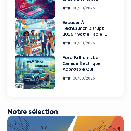
Framework : Tous
08/08/2026
Les Clients Touchés
Exposer À
TechCrunch Disrupt
2026 : Votre Table Au
Cœur De L’Innovation
08/08/2026
Ford Fathom : Le
Camion Électrique
Abordable Qui
Bouleverse Le
08/08/2026
Marché
Notre sélection