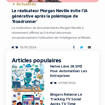
Actualités
Le réalisateur Morgan Neville évite l’IA
générative après la polémique de
‘Roadrunner’
Le réalisateur de documentaires Morgan Neville a
récemment affirmé qu’il évitait désormais
scrupuleusement l’utilisation de l’intelligence artificielle
générative dans ses films, suite à la polémique suscitée
15/10/2024
par son documentaire « Roadrunner » sur Anthony
It looks like you're
Bourdain sorti en 2021. Dans ce film, Neville avait en
effet eu recours à l’IA pour recréer la voix de Bourdain
Articles populaires
using an ad-blocker!
lisant certains […]
Naïve Lève 28,5M$
Pour Automatiser Les
Entreprises
07/08/2026
Bingers Relance Le
Tracking TV Social
Après TV Time