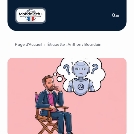
Page d’Accueil
›
Étiquette :
Anthony Bourdain