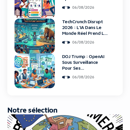
06/08/2026
TechCrunch Disrupt
Yes, I will turn off Ad-Blocker
2026 : L’IA Dans Le
Monde Réel Prend La
No Thanks
Scène
06/08/2026
DOJ Trump : OpenAI
Sous Surveillance
Pour Ses
Recrutements
06/08/2026
Notre sélection