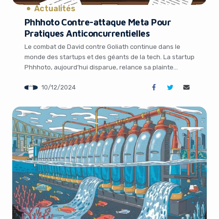
Actualités
Phhhoto Contre-attaque Meta Pour
Pratiques Anticoncurrentielles
Le combat de David contre Goliath continue dans le
monde des startups et des géants de la tech. La startup
Phhhoto, aujourd’hui disparue, relance sa plainte
antitrust contre Meta, la maison-mère de Facebook et
10/12/2024
Instagram, devant les tribunaux américains. Selon
Phhhoto, Meta aurait eu recours à des pratiques
anticoncurrentielles qui ont précipité sa chute, en […]