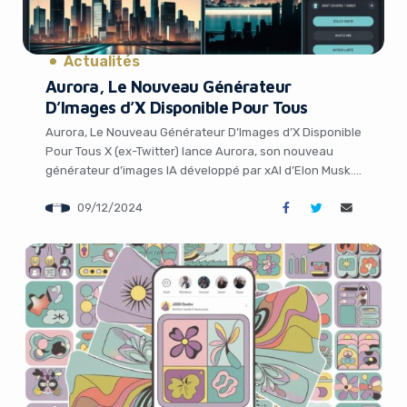
Actualités
Aurora, Le Nouveau Générateur
D’Images d’X Disponible Pour Tous
Aurora, Le Nouveau Générateur D’Images d’X Disponible
Pour Tous X (ex-Twitter) lance Aurora, son nouveau
générateur d’images IA développé par xAI d’Elon Musk.
Déjà intégré dans l’assistant Grok, Aurora sera
09/12/2024
accessible à tous les utilisateurs d’X d’ici une semaine.
Aurora générateur d’images IA X, xAI, Aurora, Elon Musk,
générateur d’images, intelligence artificielle, IA
générative, assistant […]
It looks like you're
using an ad-blocker!