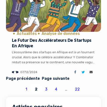
Actualités
Analyse de données
Le Futur Des Accélérateurs De Startups
En Afrique
L’écosystème des startups en Afrique est à un tournant
crucial. Alors que le célèbre accélérateur Y Combinator
réduit sa présence sur le continent, une nouvelle vague
d’initiatives locales émerge pour prendre le relais.
07/12/2024
Portés par des alumni africains de YC, ces nouveaux
accélérateurs ambitionnent de devenir les fers de lance
Page précédente
Page suivante
du soutien aux entrepreneurs du […]
1
2
3
4
…
22
Articles populaires