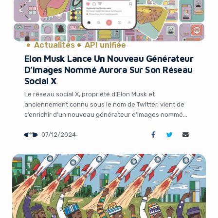
Actualités
API unifiée
Elon Musk Lance Un Nouveau Générateur
D’images Nommé Aurora Sur Son Réseau
Social X
Yes, I will turn off Ad-Blocker
Le réseau social X, propriété d’Elon Musk et
anciennement connu sous le nom de Twitter, vient de
No Thanks
s’enrichir d’un nouveau générateur d’images nommé
Aurora. Ce dernier a été intégré à l’assistant
07/12/2024
conversationnel Grok, accessible via un onglet dédié
sur les applications mobiles et le site web de X. Un
générateur d’images sans restrictions apparentes À […]