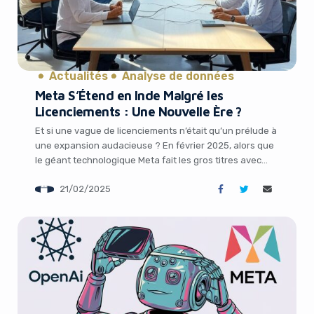
Actualités
Analyse de données
Meta S’Étend en Inde Malgré les
Licenciements : Une Nouvelle Ère ?
Yes, I will turn off Ad-Blocker
Et si une vague de licenciements n’était qu’un prélude à
une expansion audacieuse ? En février 2025, alors que
No Thanks
le géant technologique Meta fait les gros titres avec
une réduction de 5 % de ses effectifs mondiaux,
21/02/2025
qualifiant ces départs de “faibles performances”, une
nouvelle surprenante émerge : l’entreprise pose ses
valises en Inde, et […]