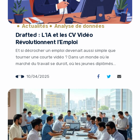
Actualités
Analyse de données
Drafted : L’IA et les CV Vidéo
Révolutionnent l’Emploi
Et si décrocher un emploi devenait aussi simple que
tourner une courte vidéo ? Dans un monde où le
marché du travail se durcit, où les jeunes diplômés
peinent à trouver leur place, une startup innovante
10/04/2025
change la donne. Drafted, tout juste sortie de l’ombre,
mise sur l’intelligence artificielle et les CV vidéo pour
connecter […]
It looks like you're
using an ad-blocker!