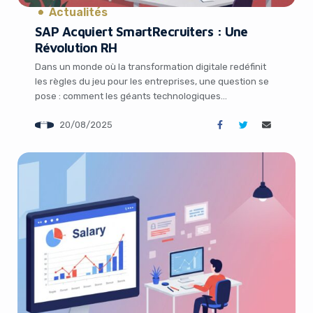
Actualités
SAP Acquiert SmartRecruiters : Une
Révolution RH
Dans un monde où la transformation digitale redéfinit
les règles du jeu pour les entreprises, une question se
pose : comment les géants technologiques
parviennent-ils à rester à la pointe de l’innovation tout
20/08/2025
en répondant aux besoins complexes des ressources
humaines ? L’annonce récente de l’acquisition de
SmartRecruiters par TechCrunch marque un tournant
majeur dans […]