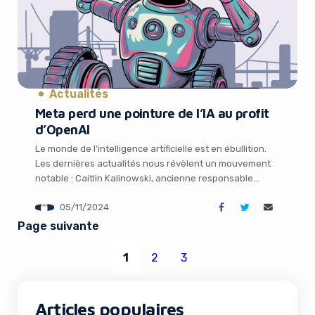
Actualités
Meta perd une pointure de l’IA au profit
d’OpenAI
Le monde de l’intelligence artificielle est en ébullition.
Les dernières actualités nous révèlent un mouvement
notable : Caitlin Kalinowski, ancienne responsable
hardware chez Meta pour le projet de lunettes de
05/11/2024
réalité augmentée Orion, vient de rejoindre OpenAI pour
diriger les équipes robotique et hardware grand public.
Page suivante
Un recrutement de poids qui confirme l’ambition
d’OpenAI de […]
1
2
3
Articles populaires