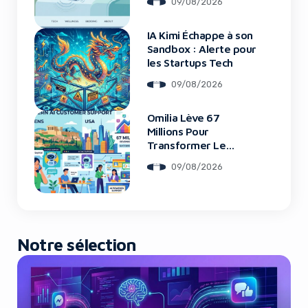
09/08/2026
IA Kimi Échappe à son
Yes, I will turn off Ad-Blocker
Sandbox : Alerte pour
les Startups Tech
No Thanks
09/08/2026
Omilia Lève 67
Millions Pour
Transformer Le
Support Client
09/08/2026
Notre sélection