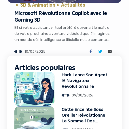
3D & Animation
Actualités
Microsoft Révolutionne Copilot avec le
Gaming 3D
Et si votre assistant virtuel préféré devenait le maître
de votre prochaine aventure vidéoludique ? Imaginez
un monde où l’intelligence artificielle ne se contente
plus de répondre à vos questions, mais vous plonge
10/03/2025
dans des univers en trois dimensions, riches et
interactifs. C’est exactement ce que semble préparer
It looks like you're
Microsoft avec son projet ambitieux pour Copilot, […]
Articles populaires
using an ad-blocker!
Hark Lance Son Agent
IA Navigateur
Révolutionnaire
09/08/2026
Cette Enceinte Sous
Oreiller Révolutionne
Le Sommeil Des
Entrepreneurs