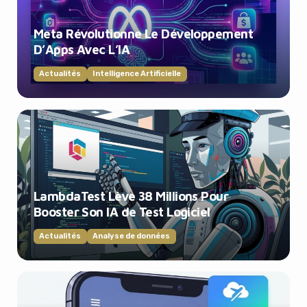
Meta Révolutionne Le Développement
D’Apps Avec L’IA
Actualités
Intelligence Artificielle
LambdaTest Lève 38 Millions Pour
Booster Son IA de Test Logiciel
Actualités
Analyse de données