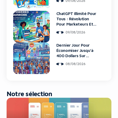
09/08/2026
ChatGPT Illimité Pour
Yes, I will turn off Ad-Blocker
Tous : Révolution
Pour Marketeurs Et
Startups
No Thanks
09/08/2026
Dernier Jour Pour
Économiser Jusqu’à
400 Dollars Sur
TechCrunch Disrupt
08/08/2026
2026
Notre sélection