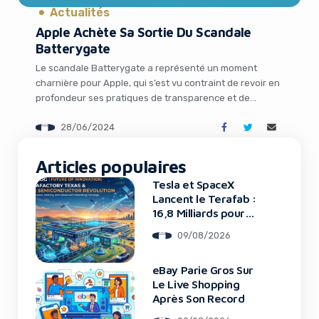
Actualités
Apple Achète Sa Sortie Du Scandale
Batterygate
Le scandale Batterygate a représenté un moment
charnière pour Apple, qui s’est vu contraint de revoir en
profondeur ses pratiques de transparence et de
communication avec les consommateurs. Ce règlement
28/06/2024
de plusieurs millions de dollars marque la fin d’une saga
juridique de longue haleine, mais aussi le début d’une
It looks like you're
nouvelle ère pour le géant technologique. […]
Articles populaires
using an ad-blocker!
Tesla et SpaceX
Lancent le Terafab :
16,8 Milliards pour
une Usine de Puces
09/08/2026
Révolutionnaire
eBay Parie Gros Sur
Le Live Shopping
Après Son Record