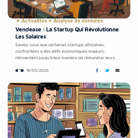
Actualités
Analyse de données
Vendease : La Startup Qui Révolutionne
Les Salaires
Saviez-vous que certaines startups africaines,
confrontées à des défis économiques majeurs,
réinventent jusqu’à leur manière de rémunérer leurs
équipes ? C’est le cas de Vendease, une pépite
18/03/2025
nigériane soutenue par Y Combinator, qui fait parler
d’elle en ce mois de mars 2025. Dans un contexte où la
dépréciation du naira et l’inflation galopante fragilisent
les […]
It looks like you're
using an ad-blocker!