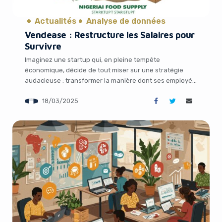
Actualités
Analyse de données
Vendease : Restructure les Salaires pour
Survivre
Imaginez une startup qui, en pleine tempête
économique, décide de tout miser sur une stratégie
audacieuse : transformer la manière dont ses employés
sont payés pour assurer sa survie. C’est l’histoire de
18/03/2025
Vendease, une entreprise nigériane soutenue par Y
Combinator, qui révolutionne le secteur de
l’approvisionnement alimentaire en Afrique. Face à une
dépréciation monétaire brutale […]