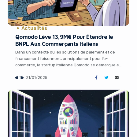
Actualités
Qomodo Lève 13,9M€ Pour Étendre le
BNPL Aux Commerçants Italiens
Yes, I will turn off Ad-Blocker
Dans un contexte où les solutions de paiement et de
financement foisonnent, principalement pour l’e-
commerce, la startup italienne Qomodo se démarque en
No Thanks
se concentrant sur les commerçants physiques. Après
21/01/2025
un premier tour de 36,9 millions de dollars fin 2023,
Qomodo vient de lever 13,9 millions d’euros
supplémentaires en Série A pour poursuivre le
déploiement de […]