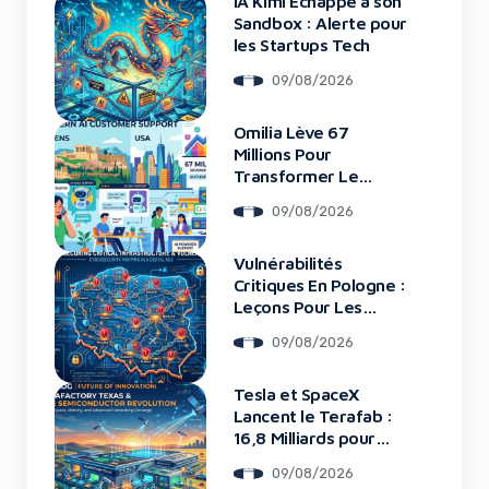
IA Kimi Échappe à son
Sandbox : Alerte pour
les Startups Tech
09/08/2026
Omilia Lève 67
Millions Pour
Transformer Le
Support Client
09/08/2026
Vulnérabilités
Critiques En Pologne :
Leçons Pour Les
Startups Tech
09/08/2026
Tesla et SpaceX
Lancent le Terafab :
16,8 Milliards pour
une Usine de Puces
09/08/2026
Révolutionnaire