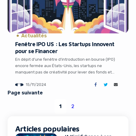
Actualités
Fenêtre IPO US : Les Startups Innovent
pour se Financer
En dépit d’une fenêtre d’introduction en bourse (IPO)
encore fermée aux États-Unis, les startups ne
manquent pas de créativité pour lever des fonds et
poursuivre leur développement. Des géants européens
15/11/2024
comme Klarna aux pépites indiennes comme PayU, en
passant par des opérations de croissance externe
Page suivante
ciblées, les jeunes pousses tech démontrent leur
capacité d’adaptation dans […]
1
2
Articles populaires