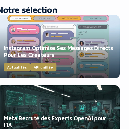
Notre sélection
Instagram Optimise Ses Messages Directs
Pour Les Créateurs
Actualités
API unifiée
Meta Recrute des Experts OpenAI pour
l’IA