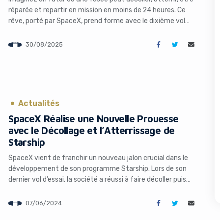
réparée et repartir en mission en moins de 24 heures. Ce
rêve, porté par SpaceX, prend forme avec le dixième vol
d’essai de Starship, un jalon audacieux dans l’histoire de
l’exploration spatiale. Lors de ce test, l’entreprise d’Elon
30/08/2025
Musk n’a pas seulement cherché à atteindre […]
s like you're using an ad-
Actualités
SpaceX Réalise une Nouvelle Prouesse
avec le Décollage et l’Atterrissage de
Starship
SpaceX vient de franchir un nouveau jalon crucial dans le
Yes, I will turn off Ad-Blocker
No Thanks
développement de son programme Starship. Lors de son
dernier vol d’essai, la société a réussi à faire décoller puis
amerrir de manière contrôlée les deux éléments clés de son
futur lanceur spatial : le gigantesque booster Super Heavy
07/06/2024
et l’étage supérieur Starship. Un exploit qui […]