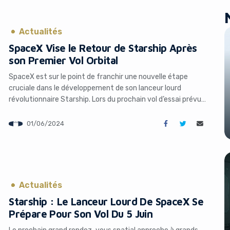
Actualités
SpaceX Vise le Retour de Starship Après
son Premier Vol Orbital
SpaceX est sur le point de franchir une nouvelle étape
cruciale dans le développement de son lanceur lourd
révolutionnaire Starship. Lors du prochain vol d’essai prévu
le 5 juin, la société spatiale fondée par Elon Musk tentera
pour la première fois de faire revenir le second étage de
01/06/2024
Starship en toute sécurité dans l’atmosphère. Un […]
Actualités
Starship : Le Lanceur Lourd De SpaceX Se
Prépare Pour Son Vol Du 5 Juin
Le prochain grand rendez-vous spatial approche à grands