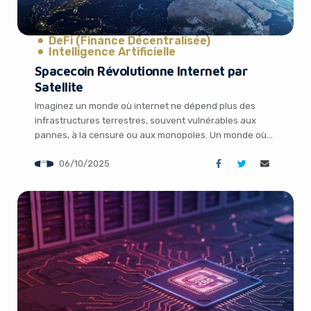
DeFi (Finance Décentralisée)
Intelligence Artificielle
Spacecoin Révolutionne Internet par
Satellite
Imaginez un monde où internet ne dépend plus des
infrastructures terrestres, souvent vulnérables aux
pannes, à la censure ou aux monopoles. Un monde où
vos données voyagent à travers l’espace, sécurisées
06/10/2025
par la blockchain, garantissant une connectivité sans
frontières et sans restrictions. C’est la vision
audacieuse portée par TechCrunch, qui relate une
avancée majeure de […]