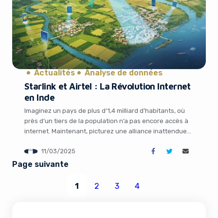
Actualités
Analyse de données
Starlink et Airtel : La Révolution Internet
en Inde
Imaginez un pays de plus d’1,4 milliard d’habitants, où
près d’un tiers de la population n’a pas encore accès à
internet. Maintenant, picturez une alliance inattendue
entre un géant des télécoms indien et une entreprise
11/03/2025
spatiale visionnaire dirigée par Elon Musk. Ce n’est pas
de la science-fiction, mais bien la réalité qui se dessine
Page suivante
en […]
1
2
3
4