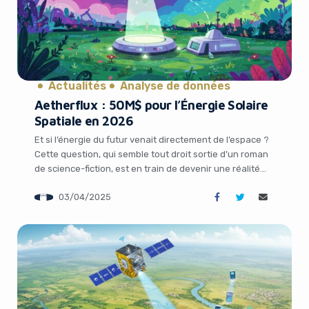
Actualités
Analyse de données
Aetherflux : 50M$ pour l’Énergie Solaire
Spatiale en 2026
Yes, I will turn off Ad-Blocker
Et si l’énergie du futur venait directement de l’espace ?
Cette question, qui semble tout droit sortie d’un roman
No Thanks
de science-fiction, est en train de devenir une réalité
tangible grâce à une startup audacieuse nommée
03/04/2025
Aetherflux. Fondée par Baiju Bhatt, le milliardaire à
l’origine de Robinhood, cette entreprise basée en
Californie vient de lever 50 […]