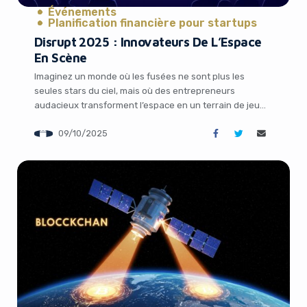
Événements
Planification financière pour startups
Disrupt 2025 : Innovateurs De L’Espace
En Scène
Imaginez un monde où les fusées ne sont plus les
seules stars du ciel, mais où des entrepreneurs
audacieux transforment l’espace en un terrain de jeu
économique florissant, avec des défis sécuritaires et
09/10/2025
des innovations qui redéfinissent notre présence
humaine au-delà de la Terre. C’est exactement ce qui se
profile à l’horizon avec TechCrunch Disrupt […]