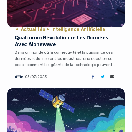
Actualités
Intelligence Artificielle
Qualcomm Révolutionne Les Données
Avec Alphawave
Dans un monde où la connectivité et la puissance des
données redéfinissent les industries, une question se
pose : comment les géants de la technologie peuvent-
ils rester en tête dans la course à l’innovation ?
05/07/2025
L’annonce récente de l’acquisition d’Alphawave Semi
par Qualcomm pour 2,4 milliards de dollars apporte une
réponse audacieuse. Cette opération stratégique, […]
It looks like you're
using an ad-blocker!