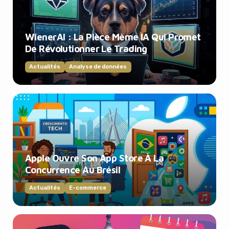
WienerAI : La Pièce Mème IA Qui Promet
De Révolutionner Le Trading
Actualités
Analyse de données
Apple Ouvre Son App Store À La
Concurrence Au Brésil
Actualités
E-commerce