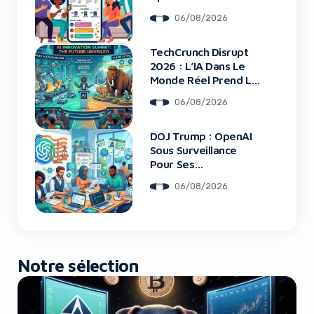
06/08/2026
TechCrunch Disrupt
Yes, I will turn off Ad-Blocker
2026 : L’IA Dans Le
Monde Réel Prend La
No Thanks
Scène
06/08/2026
DOJ Trump : OpenAI
Sous Surveillance
Pour Ses
Recrutements
06/08/2026
Notre sélection