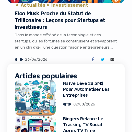
Actualités
Investissement
Elon Musk Proche du Statut de
Trillionaire : Leçons pour Startups et
Investisseurs
Dans le monde effréné de la technologie et des
startups, où les fortunes se construisent et s’évaporent
en un clin d’œil, une question fascine entrepreneurs,
investisseurs et passionnés de business : comment
26/06/2026
Elon Musk, figure emblématique de l’innovation,
It looks like you're
navigue-t-il entre les sommets de la richesse et les
fluctuations du marché ? Alors que SpaceX vient […]
Articles populaires
using an ad-blocker!
Naïve Lève 28,5M$
Pour Automatiser Les
Entreprises
07/08/2026
Bingers Relance Le
Tracking TV Social
Après TV Time