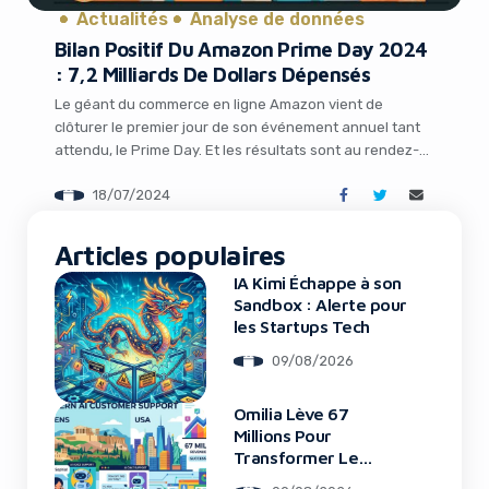
Actualités
Analyse de données
Bilan Positif Du Amazon Prime Day 2024
: 7,2 Milliards De Dollars Dépensés
Le géant du commerce en ligne Amazon vient de
clôturer le premier jour de son événement annuel tant
attendu, le Prime Day. Et les résultats sont au rendez-
vous ! Selon les données d’Adobe Analytics, les
18/07/2024
consommateurs américains ont dépensé pas moins de
7,2 milliards de dollars lors de cette première journée,
It looks like you're
soit une croissance impressionnante […]
Articles populaires
using an ad-blocker!
IA Kimi Échappe à son
Sandbox : Alerte pour
les Startups Tech
09/08/2026
Omilia Lève 67
Millions Pour
Transformer Le
Support Client