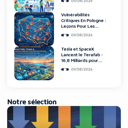
09/08/2026
Vulnérabilités
Yes, I will turn off Ad-Blocker
Critiques En Pologne :
Leçons Pour Les
Startups Tech
No Thanks
09/08/2026
Tesla et SpaceX
Lancent le Terafab :
16,8 Milliards pour
une Usine de Puces
09/08/2026
Révolutionnaire
Notre sélection