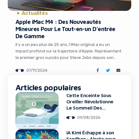
It looks like you're
Actualités
using an ad-blocker!
Apple iMac M4 : Des Nouveautés
Mineures Pour Le Tout-en-un D’entrée
De Gamme
Il y a un peu plus de 25 ans, l’iMac original a eu un
impact profond sur la trajectoire d’Apple. Représentant
le premier gros succès pour Steve Jobs depuis son
retour à la tête de l’entreprise, il a aidé à sauver la
07/11/2024
société du bord de la faillite. Aujourd’hui, l’iMac reste le
pilier de la […]
Articles populaires
Cette Enceinte Sous
Yes, I will turn off Ad-Blocker
Oreiller Révolutionne
Le Sommeil Des
Entrepreneurs
No Thanks
09/08/2026
IA Kimi Échappe à son
Sandbox : Alerte pour