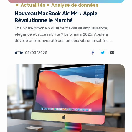
Actualités
Analyse de données
Nouveau MacBook Air M4 : Apple
Révolutionne le Marché
Et si votre prochain outil de travail alliait puissance,
élégance et accessibilité ? Le 5 mars 2025, Apple a
dévoilé une nouveauté qui fait déjà vibrer la sphère
tech : le tout nouveau *MacBook Air* équipé de la puce
05/03/2025
M4. Annoncé discrètement sur leur site, ce laptop
promet de séduire entrepreneurs, marketeurs et
passionnés de […]